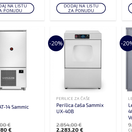
AJ NA LISTU
DODAJ NA LISTU
A PONUDU
ZA PONUDU
-20%
-20
PERILICE ZA ČAŠE
L
Perilica čaša Sammix
L
AT-14 Sammic
UX-40B
4
V
,00
€
2.854,00
€
9
,80
€
2.283,20
€
Ci