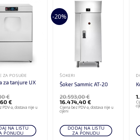
-20%
CE ZA POSUĐE
ŠOKERI
ca za tanjure UX
Šoker Sammic AT-20
K
,00
€
20.593,00
€
1
,60
€
16.474,40
€
Ci
ci
z PDV-a, dostava nije u
Cijena bez PDV-a, dostava nije u
cijeni
AJ NA LISTU
DODAJ NA LISTU
A PONUDU
ZA PONUDU