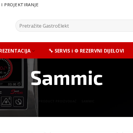
I PROJEKTIRANJE
Pretražite:
 PREZENTACIJA
🔧 SERVIS i ⚙️ REZERVNI DIJELOVI
Sammic
PRODUCT PROIZVOĐAČ
/
SAMMIC