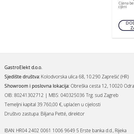
Cijena be
cijeni
DOD
Z
GastroElekt d.o.o.
Sjedište društva:
Kolodvorska ulica 68, 10.290 Zaprešić (HR)
Showroom i poslovna lokacija:
Obreška cesta 12, 10020 Odra
OIB: 80241302712 | MBS:
040325036 Trg. sud Zagreb
Temeljni kapital 39.760,00 €, uplaćen u cijelosti
Društvo zastupa: Biljana Petté, direktor
IBAN:
HR04 2402 0061 1006 9649 5 Erste banka d.d., Rijeka