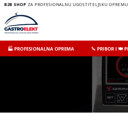
Skip
B2B SHOP
ZA PROFESIONALNU UGOSTITELJSKU OPREMU 
to
content
🏭 PROFESIONALNA OPREMA
🔪 PRIBOR I 🍽️