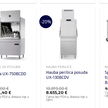
-20%
CE ZA POSUĐE
HAUBA PERILICE
M
Hauba perilica posuđa
S
ca UX-750BCDD
UX-130BCDV
t
B
,00
€
10.819,00
€
4
4,40
€
8.655,20
€
Ci
ci
z PDV-a, dostava nije u
Cijena bez PDV-a, dostava nije u
cijeni