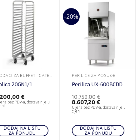
-20%
DODACI ZA BUFFET I CATERING
PERILICE ZA POSUĐE
olica 20GN1/1
Perilica UX-600BCDD
.200,00
€
10.759,00
€
8.607,20
€
jena bez PDV-a, dostava nije u
jeni
Cijena bez PDV-a, dostava nije u
cijeni
DODAJ NA LISTU
DODAJ NA LISTU
ZA PONUDU
ZA PONUDU