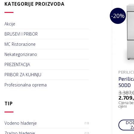
KATEGORIJE PROIZVODA
-20%
Akcije
BRUSEVI I PRIBOR
MC Ristorazione
Nekategorizirano
PREZENTACIJA
PERILI
PRIBOR ZA KUHINJU
Perili
50DD
Profesionalna oprema
3.387
2.709
TIP
Cijena be
cijeni
DOD
Vodeno hlađenje
(13)
Z
Zračno hlađenje
(12)