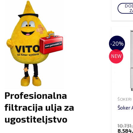
DOD
Z
-20%
NEW
Profesionalna
ŠOKERI
filtracija ulja za
Šoker 
ugostiteljstvo
10.731
8.584