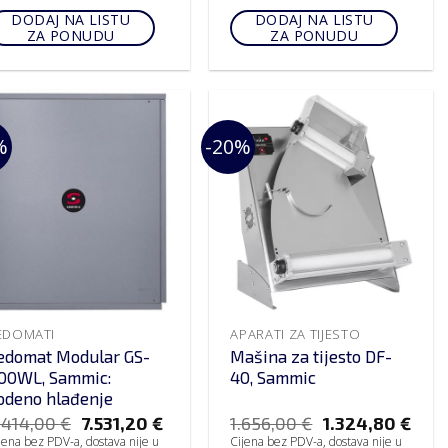
DODAJ NA LISTU
DODAJ NA LISTU
ZA PONUDU
ZA PONUDU
%
-20%
EDOMATI
APARATI ZA TIJESTO
edomat Modular GS-
Mašina za tijesto DF-
00WL, Sammic:
40, Sammic
odeno hlađenje
.414,00
€
7.531,20
€
1.656,00
€
1.324,80
€
jena bez PDV-a, dostava nije u
Cijena bez PDV-a, dostava nije u