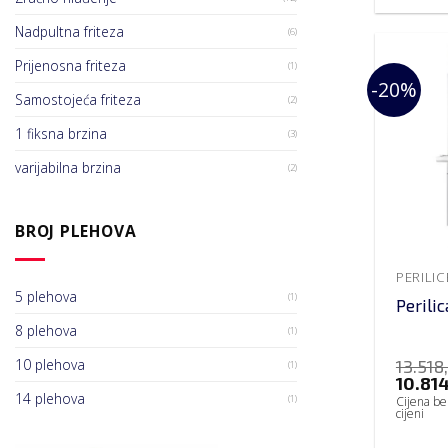
Nadpultna friteza
(6)
Prijenosna friteza
(1)
-20%
Samostojeća friteza
(2)
1 fiksna brzina
(3)
varijabilna brzina
(2)
BROJ PLEHOVA
PERILI
5 plehova
(1)
Perili
8 plehova
(1)
13.518
10 plehova
(1)
10.81
14 plehova
(1)
Cijena be
cijeni