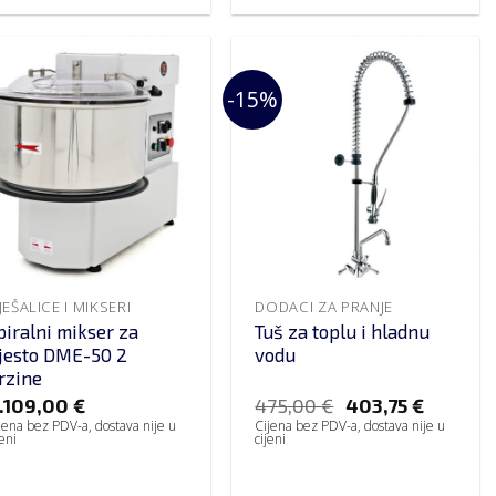
-15%
JEŠALICE I MIKSERI
DODACI ZA PRANJE
piralni mikser za
Tuš za toplu i hladnu
ijesto DME-50 2
vodu
rzine
.109,00
€
475,00
€
403,75
€
jena bez PDV-a, dostava nije u
Cijena bez PDV-a, dostava nije u
jeni
cijeni