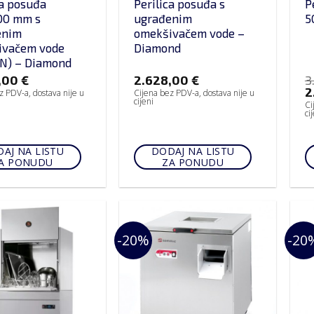
ca posuđa
Perilica posuđa s
P
00 mm s
ugrađenim
5
enim
omekšivačem vode –
ivačem vode
Diamond
N) – Diamond
,00
€
2.628,00
€
3
2
z PDV-a, dostava nije u
Cijena bez PDV-a, dostava nije u
cijeni
Ci
ci
AJ NA LISTU
DODAJ NA LISTU
A PONUDU
ZA PONUDU
-20%
-20