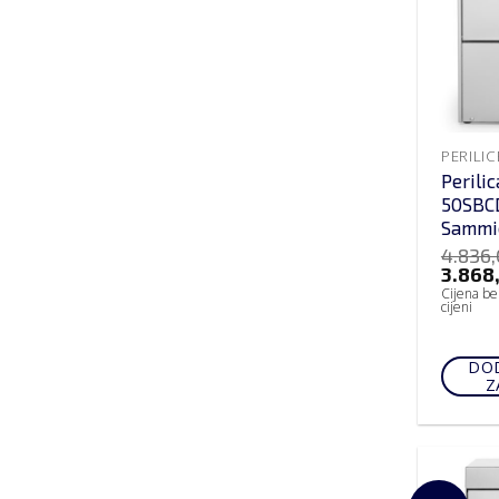
PERILI
Perili
50SBC
Sammi
4.836
3.868
Cijena be
cijeni
DOD
Z