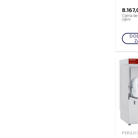
8.167
Cijena be
cijeni
DOD
Z
PERILI