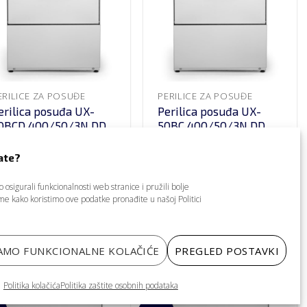
ERILICE ZA POSUĐE
PERILICE ZA POSUĐE
erilica posuđa UX-
Perilica posuđa UX-
0BCD 400/50/3N DD,
50BC 400/50/3N DD,
ammic
Sammic
.540,00
€
4.066,00
€
ate?
.632,00
€
3.252,80
€
jena bez PDV-a, dostava nije u
Cijena bez PDV-a, dostava nije u
osigurali funkcionalnosti web stranice i pružili bolje
jeni
cijeni
tome kako koristimo ove podatke pronađite u našoj
Politici
DODAJ NA LISTU
DODAJ NA LISTU
ZA PONUDU
ZA PONUDU
AMO FUNKCIONALNE KOLAČIĆE
PREGLED POSTAVKI
Politika kolačića
Politika zaštite osobnih podataka