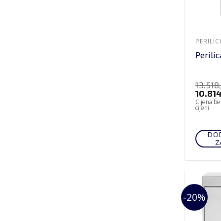
PERILI
Perili
13.518
10.81
Cijena be
cijeni
DOD
Z
-20%