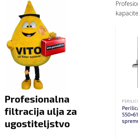
Profesio
kapacite
Profesionalna
PERILI
Perili
filtracija ulja za
550×6
ugostiteljstvo
sprem