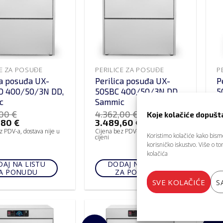
CE ZA POSUĐE
PERILICE ZA POSUĐE
P
ca posuđa UX-
Perilica posuđa UX-
P
D 400/50/3N DD,
50SBC 400/50/3N DD,
5
c
Sammic
S
,00
€
4.362,00
€
4
Koje kolačiće dopušt
,80
€
3.489,60
€
3
z PDV-a, dostava nije u
Cijena bez PDV-a, dostava nije u
Ci
Koristimo kolačiće kako bismo 
cijeni
ci
korisničko iskustvo. Više o 
kolačića
AJ NA LISTU
DODAJ NA LISTU
A PONUDU
ZA PONUDU
SVE KOLAČIĆE
S