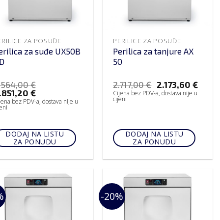
ERILICE ZA POSUĐE
PERILICE ZA POSUĐE
erilica za suđe UX50B
Perilica za tanjure AX
D
50
.564,00
€
2.717,00
€
2.173,60
€
.851,20
€
Cijena bez PDV-a, dostava nije u
cijeni
jena bez PDV-a, dostava nije u
jeni
DODAJ NA LISTU
DODAJ NA LISTU
ZA PONUDU
ZA PONUDU
%
-20%