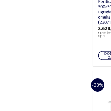
Perili
500×5
ugrađ
omekš
(230/1
2.628
Cijena be
cijeni
DOD
Z
-20%