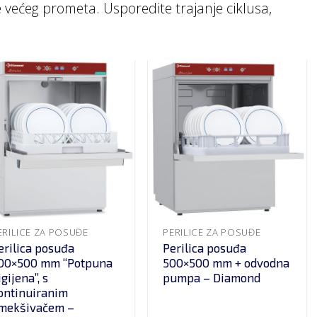
e većeg prometa. Usporedite trajanje ciklusa,
ERILICE ZA POSUĐE
PERILICE ZA POSUĐE
erilica posuđa
Perilica posuđa
00×500 mm “Potpuna
500×500 mm + odvodna
igijena”, s
pumpa – Diamond
ontinuiranim
mekšivačem –