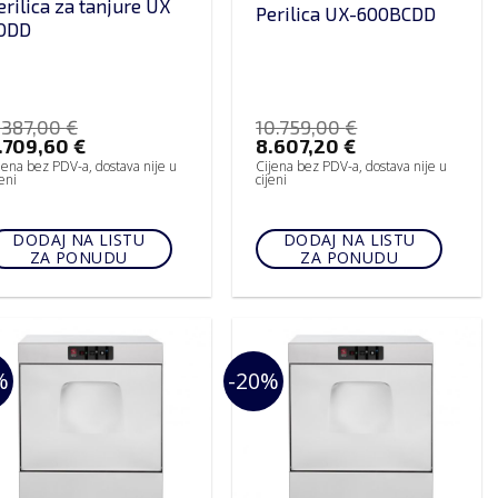
erilica za tanjure UX
Perilica UX-600BCDD
0DD
.387,00
€
10.759,00
€
.709,60
€
8.607,20
€
jena bez PDV-a, dostava nije u
Cijena bez PDV-a, dostava nije u
jeni
cijeni
DODAJ NA LISTU
DODAJ NA LISTU
ZA PONUDU
ZA PONUDU
%
-20%