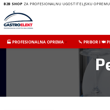
Skip
B2B SHOP
ZA PROFESIONALNU UGOSTITELJSKU OPREMU 
to
content
🏭 PROFESIONALNA OPREMA
🔪 PRIBOR I 🍽️
P