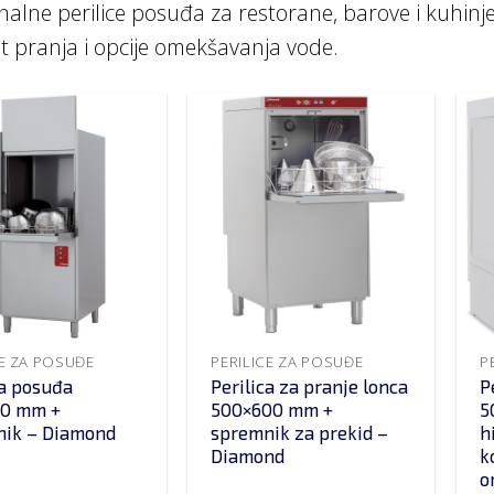
nalne perilice posuđa za restorane, barove i kuhinj
t pranja i opcije omekšavanja vode.
CE ZA POSUĐE
PERILICE ZA POSUĐE
P
ca posuđa
Perilica za pranje lonca
P
10 mm +
500×600 mm +
5
nik – Diamond
spremnik za prekid –
h
Diamond
k
o