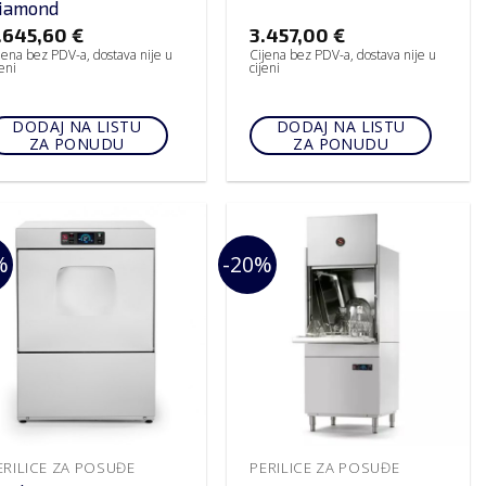
iamond
.645,60
€
3.457,00
€
jena bez PDV-a, dostava nije u
Cijena bez PDV-a, dostava nije u
jeni
cijeni
DODAJ NA LISTU
DODAJ NA LISTU
ZA PONUDU
ZA PONUDU
%
-20%
ERILICE ZA POSUĐE
PERILICE ZA POSUĐE