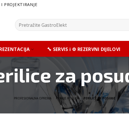
I PROJEKTIRANJE
Pretražite:
 PREZENTACIJA
🔧 SERVIS i ⚙️ REZERVNI DIJELOVI
erilice za posu
PROFESIONALNA OPREMA
/
PRANJE POSUĐA
/
PERILICE ZA POSUĐE