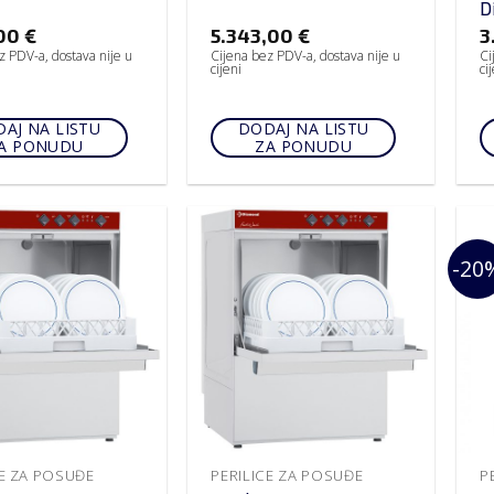
D
,00
€
5.343,00
€
3
z PDV-a, dostava nije u
Cijena bez PDV-a, dostava nije u
Ci
cijeni
ci
AJ NA LISTU
DODAJ NA LISTU
A PONUDU
ZA PONUDU
-20
CE ZA POSUĐE
PERILICE ZA POSUĐE
P