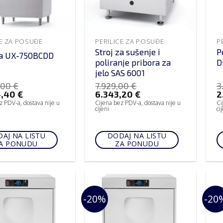
CE ZA POSUĐE
PERILICE ZA POSUĐE
P
Stroj za sušenje i
P
ca UX-750BCDD
poliranje pribora za
D
jelo SAS 6001
,00
€
7.929,00
€
3
4,40
€
6.343,20
€
2
z PDV-a, dostava nije u
Cijena bez PDV-a, dostava nije u
Ci
cijeni
ci
AJ NA LISTU
DODAJ NA LISTU
A PONUDU
ZA PONUDU
-20%
-20