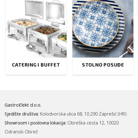
CATERING I BUFFET
STOLNO POSUĐE
GastroElekt d.o.o.
Sjedište društva:
Kolodvorska ulica 68, 10.290 Zaprešić (HR)
Showroom i poslovna lokacija:
Obreška cesta 12, 10020
Odranski Obrež