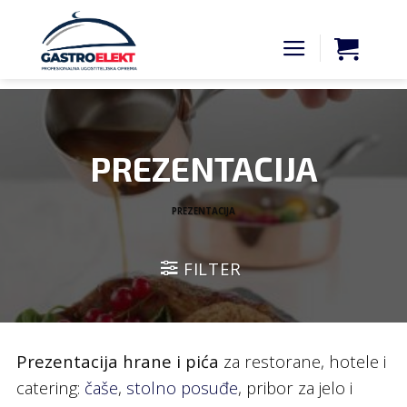
Skip
to
content
PREZENTACIJA
PREZENTACIJA
FILTER
Prezentacija hrane i pića
za restorane, hotele i
catering:
čaše
,
stolno posuđe
, pribor za jelo i