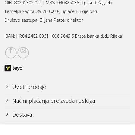
OIB: 80241302712 | MBS:
040325036 Trg. sud Zagreb
Temeljni kapital 39.760,00 €, uplaćen u cijelosti
Društvo zastupa: Biljana Petté, direktor
IBAN:
HR04 2402 0061 1006 9649 5 Erste banka d.d., Rijeka
Uvjeti prodaje
Načini plaćanja proizvoda i usluga
Dostava
Reklamacije i povrati