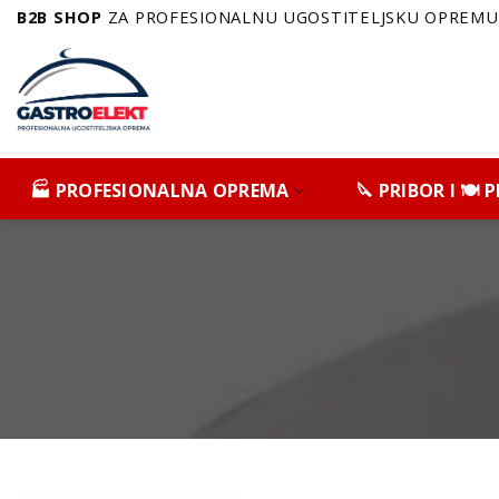
Skip
B2B SHOP
ZA PROFESIONALNU UGOSTITELJSKU OPREMU 
to
content
🏭 PROFESIONALNA OPREMA
🔪 PRIBOR I 🍽️