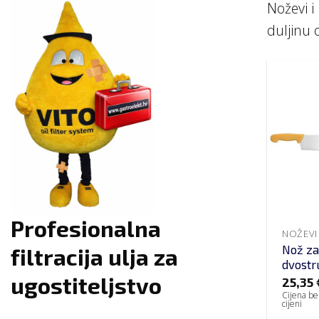
Noževi i
duljinu 
Profesionalna
NOŽEVI 
Nož za 
filtracija ulja za
dvost
ugostiteljstvo
25,35
Cijena be
cijeni