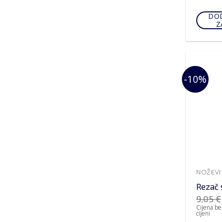
DOD
Z
-10%
NOŽEVI 
Rezač 
9,05
€
Cijena be
cijeni