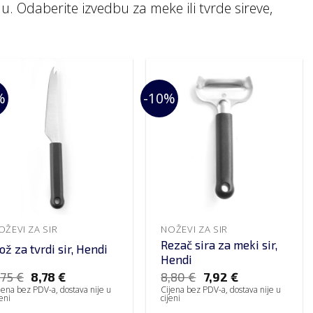
mu. Odaberite izvedbu za meke ili tvrde sireve,
%
-10%
OŽEVI ZA SIR
NOŽEVI ZA SIR
Rezač sira za meki sir,
ož za tvrdi sir, Hendi
Hendi
,75
€
8,78
€
8,80
€
7,92
€
jena bez PDV-a, dostava nije u
Cijena bez PDV-a, dostava nije u
jeni
cijeni