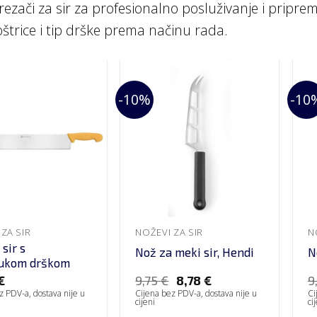
 rezači za sir za profesionalno posluživanje i pripre
oštrice i tip drške prema načinu rada.
-10%
-10
ZA SIR
NOŽEVI ZA SIR
N
sir s
Nož za meki sir, Hendi
N
rukom drškom
€
9,75
€
8,78
€
9
z PDV-a, dostava nije u
Cijena bez PDV-a, dostava nije u
Ci
cijeni
ci