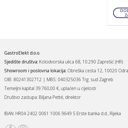
DOD
Z
GastroElekt d.o.o.
Sjedište društva:
Kolodvorska ulica 68, 10.290 Zaprešić (HR)
Showroom i poslovna lokacija:
Obreška cesta 12, 10020 Odra
OIB: 80241302712 | MBS:
040325036 Trg. sud Zagreb
Temeljni kapital 39.760,00 €, uplaćen u cijelosti
Društvo zastupa: Biljana Petté, direktor
IBAN:
HR04 2402 0061 1006 9649 5 Erste banka d.d., Rijeka