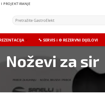
I PROJEKTIRANJE
Pretražite:
 PREZENTACIJA
🔧 SERVIS i ⚙️ REZERVNI DIJELOVI
Noževi za sir
PRIBOR ZA KUHINJU
/
NOŽEVI, BRUSEVI I PRIBOR
/
NOŽEVI ZA SIR