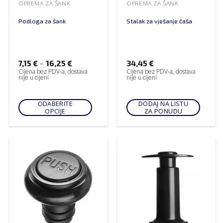
OPREMA ZA ŠANK
OPREMA ZA ŠANK
Podloga za šank
Stalak za vješanje čaša
–
7,15
€
16,25
€
34,45
€
Cijena bez PDV-a, dostava
Cijena bez PDV-a, dostava
nije u cijeni
nije u cijeni
ODABERITE
DODAJ NA LISTU
OPCIJE
ZA PONUDU