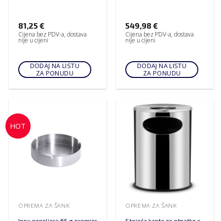
81,25
€
549,98
€
Cijena bez PDV-a, dostava
Cijena bez PDV-a, dostava
nije u cijeni
nije u cijeni
DODAJ NA LISTU
DODAJ NA LISTU
ZA PONUDU
ZA PONUDU
HOT
OPREMA ZA ŠANK
OPREMA ZA ŠANK
Inox pepeljara 65 g promjer
Stojeća kanta za otpatke s