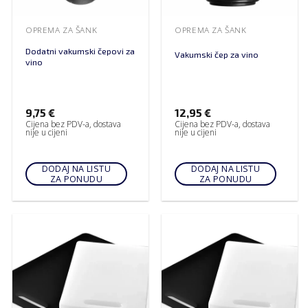
OPREMA ZA ŠANK
OPREMA ZA ŠANK
Dodatni vakumski čepovi za
Vakumski čep za vino
vino
9,75
€
12,95
€
Cijena bez PDV-a, dostava
Cijena bez PDV-a, dostava
nije u cijeni
nije u cijeni
DODAJ NA LISTU
DODAJ NA LISTU
ZA PONUDU
ZA PONUDU