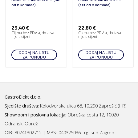
od 6 komada)
(set od 6 komada)
29,40
€
22,80
€
Cijena bez PDV-a, dostava
Cijena bez PDV-a, dostava
nije u cijeni
nije u cijeni
DODAJ NA LISTU
DODAJ NA LISTU
ZA PONUDU
ZA PONUDU
GastroElekt d.o.o.
Sjedište društva:
Kolodvorska ulica 68, 10.290 Zaprešić (HR)
Showroom i poslovna lokacija:
Obreška cesta 12, 10020
Odranski Obrež
OIB: 80241302712 | MBS:
040325036 Trg. sud Zagreb