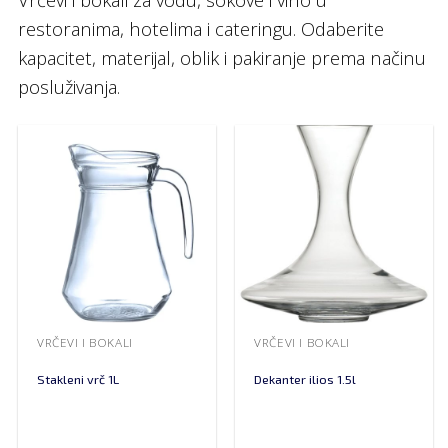
restoranima, hotelima i cateringu. Odaberite
kapacitet, materijal, oblik i pakiranje prema načinu
posluživanja.
VRČEVI I BOKALI
VRČEVI I BOKALI
Stakleni vrč 1L
Dekanter ilios 1.5l