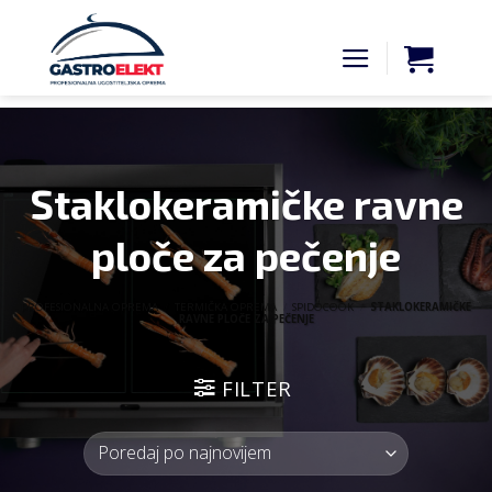
Skip
to
content
Staklokeramičke ravne
ploče za pečenje
PROFESIONALNA OPREMA
/
TERMIČKA OPREMA
/
SPIDOCOOK
/
STAKLOKERAMIČKE
RAVNE PLOČE ZA PEČENJE
FILTER