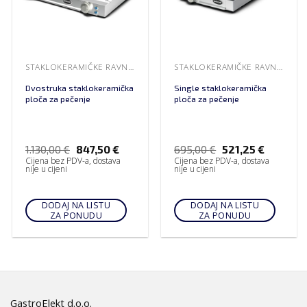
STAKLOKERAMIČKE RAVNE PLOČE ZA PEČENJE
STAKLOKERAMIČKE RAVNE PLOČE ZA PEČENJE
Dvostruka staklokeramička
Single staklokeramička
ploča za pečenje
ploča za pečenje
1.130,00
€
847,50
€
695,00
€
521,25
€
Cijena bez PDV-a, dostava
Cijena bez PDV-a, dostava
nije u cijeni
nije u cijeni
DODAJ NA LISTU
DODAJ NA LISTU
ZA PONUDU
ZA PONUDU
GastroElekt d.o.o.