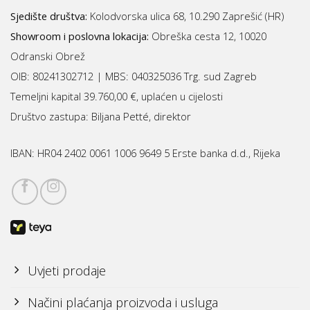
Sjedište društva:
Kolodvorska ulica 68, 10.290 Zaprešić (HR)
Showroom i poslovna lokacija:
Obreška cesta 12, 10020
Odranski Obrež
OIB: 80241302712 | MBS:
040325036 Trg. sud Zagreb
Temeljni kapital 39.760,00 €, uplaćen u cijelosti
Društvo zastupa: Biljana Petté, direktor
IBAN:
HR04 2402 0061 1006 9649 5 Erste banka d.d., Rijeka
Uvjeti prodaje
Načini plaćanja proizvoda i usluga