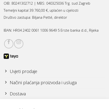
OIB: 80241302712 | MBS:
040325036 Trg. sud Zagreb
Temeljni kapital 39.760,00 €, uplaćen u cijelosti
Društvo zastupa: Biljana Petté, direktor
IBAN:
HR04 2402 0061 1006 9649 5 Erste banka d.d., Rijeka
Uvjeti prodaje
Načini plaćanja proizvoda i usluga
Dostava
Reklamacije i povrati