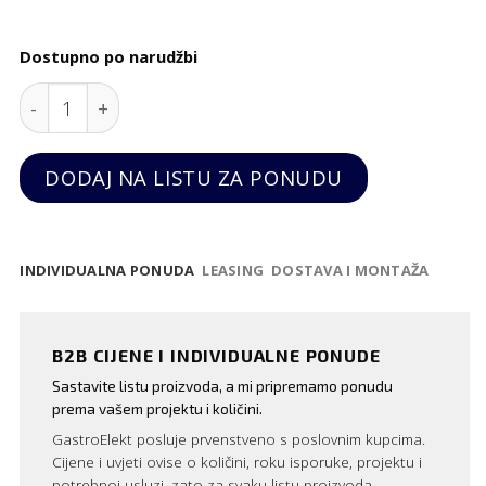
Dostupno po narudžbi
Aluminijsko cjedilo za chips, Hendi quantity
DODAJ NA LISTU ZA PONUDU
INDIVIDUALNA PONUDA
LEASING
DOSTAVA I MONTAŽA
B2B CIJENE I INDIVIDUALNE PONUDE
Sastavite listu proizvoda, a mi pripremamo ponudu
prema vašem projektu i količini.
GastroElekt posluje prvenstveno s poslovnim kupcima.
Cijene i uvjeti ovise o količini, roku isporuke, projektu i
potrebnoj usluzi, zato za svaku listu proizvoda