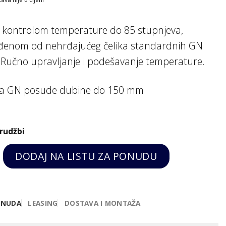
 kontrolom temperature do 85 stupnjeva,
đenom od nehrđajućeg čelika standardnih GN
 Ručno upravljanje i podešavanje temperature.
za GN posude dubine do 150 mm
rudžbi
1/1, Kitchen Line, Hendi quantity
DODAJ NA LISTU ZA PONUDU
ONUDA
LEASING
DOSTAVA I MONTAŽA