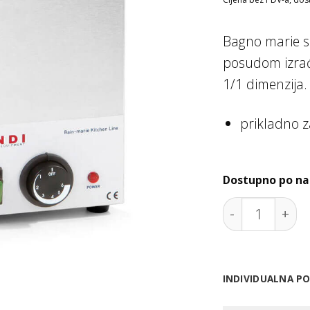
Bagno marie s
posudom izra
1/1 dimenzija.
prikladno 
Dostupno po na
Bagnomarie GN
INDIVIDUALNA P