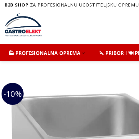
Skip
B2B SHOP
ZA PROFESIONALNU UGOSTITELJSKU OPREMU 
to
content
🏭 PROFESIONALNA OPREMA
🔪 PRIBOR I 🍽️
-10%