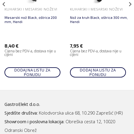
KUHARSKI I MESARSKI NOŽEVI
KUHARSKI I MESARSKI NOŽEVI
Mesarski nož Black, oštrica 200
Nož za kruh Black, oštrica 300 mm,
mm, Hendi
Hendi
8,40
€
7,95
€
Cijena bez PDV-a, dostava nije u
Cijena bez PDV-a, dostava nije u
cijeni
cijeni
DODAJ NA LISTU ZA
DODAJ NA LISTU ZA
PONUDU
PONUDU
GastroElekt d.o.o.
Sjedište društva:
Kolodvorska ulica 68, 10.290 Zaprešić (HR)
Showroom i poslovna lokacija:
Obreška cesta 12, 10020
Odranski Obrež