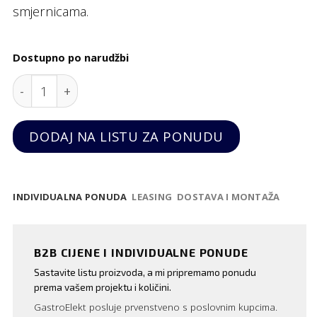
smjernicama.
Dostupno po narudžbi
Brus za noževe Black, Hendi quantity
DODAJ NA LISTU ZA PONUDU
INDIVIDUALNA PONUDA
LEASING
DOSTAVA I MONTAŽA
B2B CIJENE I INDIVIDUALNE PONUDE
Sastavite listu proizvoda, a mi pripremamo ponudu
prema vašem projektu i količini.
GastroElekt posluje prvenstveno s poslovnim kupcima.