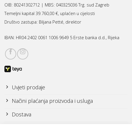
OIB: 80241302712 | MBS:
040325036 Trg. sud Zagreb
Temeljni kapital 39.760,00 €, uplaćen u cijelosti
Društvo zastupa: Biljana Petté, direktor
IBAN:
HR04 2402 0061 1006 9649 5 Erste banka d.d., Rijeka
Uvjeti prodaje
Načini plaćanja proizvoda i usluga
Dostava
Reklamacije i povrati