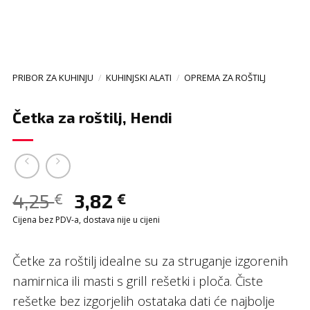
PRIBOR ZA KUHINJU
/
KUHINJSKI ALATI
/
OPREMA ZA ROŠTILJ
Četka za roštilj, Hendi
4,25
3,82
€
€
Cijena bez PDV-a, dostava nije u cijeni
Četke za roštilj idealne su za struganje izgorenih
namirnica ili masti s grill rešetki i ploča. Čiste
rešetke bez izgorjelih ostataka dati će najbolje