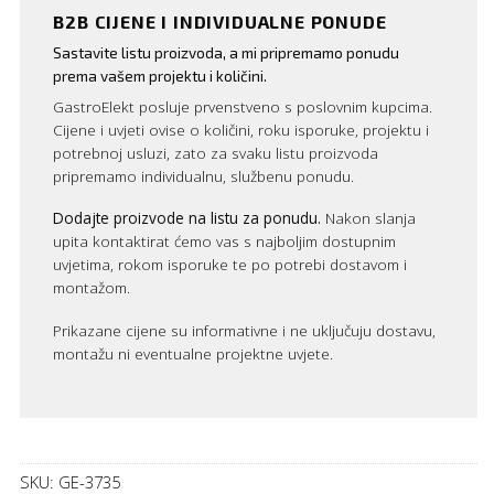
B2B CIJENE I INDIVIDUALNE PONUDE
Sastavite listu proizvoda, a mi pripremamo ponudu
prema vašem projektu i količini.
GastroElekt posluje prvenstveno s poslovnim kupcima.
Cijene i uvjeti ovise o količini, roku isporuke, projektu i
potrebnoj usluzi, zato za svaku listu proizvoda
pripremamo individualnu, službenu ponudu.
Dodajte proizvode na listu za ponudu.
Nakon slanja
upita kontaktirat ćemo vas s najboljim dostupnim
uvjetima, rokom isporuke te po potrebi dostavom i
montažom.
Prikazane cijene su informativne i ne uključuju dostavu,
montažu ni eventualne projektne uvjete.
SKU:
GE-3735