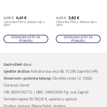
4,90
€
4,41
€
4,25
€
3,82
€
Cijena bez PDV-a, dostava nije u
Cijena bez PDV-a, dostava nije u
cijeni
cijeni
DODAJ NA LISTU ZA
DODAJ NA LISTU ZA
PONUDU
PONUDU
GastroElekt d.o.o.
Sjedište društva:
Kolodvorska ulica 68, 10.290 Zaprešić (HR)
Showroom i poslovna lokacija:
Obreška cesta 12, 10020
Odranski Obrež
OIB: 80241302712 | MBS:
040325036 Trg. sud Zagreb
Temeljni kapital 39.760,00 €, uplaćen u cijelosti
Društvo zastupa: Biljana Petté, direktor