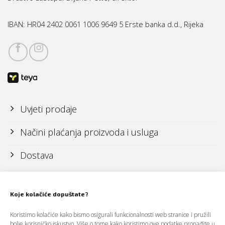
IBAN:
HR04 2402 0061 1006 9649 5 Erste banka d.d., Rijeka
Uvjeti prodaje
Načini plaćanja proizvoda i usluga
Dostava
Reklamacije i povrati
Koje kolačiće dopuštate?
Politika zaštite osobnih podataka (GDPR)
Koristimo kolačiće kako bismo osigurali funkcionalnosti web stranice i pružili
bolje korisničko iskustvo. Više o tome kako koristimo ove podatke pronađite u