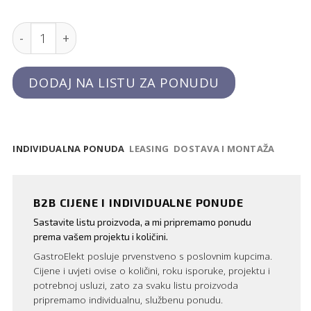
Četke za polirke čaša - 2 komada, Hendi quantity
DODAJ NA LISTU ZA PONUDU
INDIVIDUALNA PONUDA
LEASING
DOSTAVA I MONTAŽA
B2B CIJENE I INDIVIDUALNE PONUDE
Sastavite listu proizvoda, a mi pripremamo ponudu
prema vašem projektu i količini.
GastroElekt posluje prvenstveno s poslovnim kupcima.
Cijene i uvjeti ovise o količini, roku isporuke, projektu i
potrebnoj usluzi, zato za svaku listu proizvoda
pripremamo individualnu, službenu ponudu.