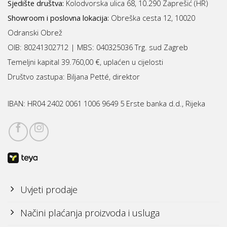
Sjedište društva:
Kolodvorska ulica 68, 10.290 Zaprešić (HR)
Showroom i poslovna lokacija:
Obreška cesta 12, 10020
Odranski Obrež
OIB: 80241302712 | MBS:
040325036 Trg. sud Zagreb
Temeljni kapital 39.760,00 €, uplaćen u cijelosti
Društvo zastupa: Biljana Petté, direktor
IBAN:
HR04 2402 0061 1006 9649 5 Erste banka d.d., Rijeka
Uvjeti prodaje
Načini plaćanja proizvoda i usluga