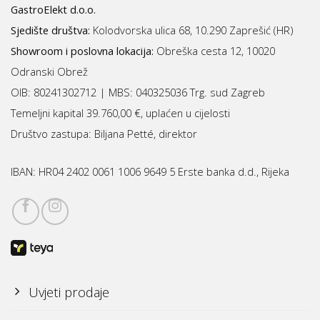
GastroElekt d.o.o.
Sjedište društva:
Kolodvorska ulica 68, 10.290 Zaprešić (HR)
Showroom i poslovna lokacija:
Obreška cesta 12, 10020
Odranski Obrež
OIB: 80241302712 | MBS:
040325036 Trg. sud Zagreb
Temeljni kapital 39.760,00 €, uplaćen u cijelosti
Društvo zastupa: Biljana Petté, direktor
IBAN:
HR04 2402 0061 1006 9649 5 Erste banka d.d., Rijeka
Uvjeti prodaje