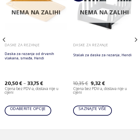
NEMA NA ZALIHI
NEMA NA ZALIHI
DASKE ZA REZANJE
DASKE ZA REZANJE
Daska za rezanje od drvenih
Stalak za daske za rezanje, Hendi
vlakana, smeđa, Hendi
–
20,50
€
33,75
€
10,35
€
9,32
€
Cijena bez PDV-a, dostava nije u
Cijena bez PDV-a, dostava nije u
cijeni
cijeni
ODABERITE OPCIJE
SAZNAJTE VIŠE