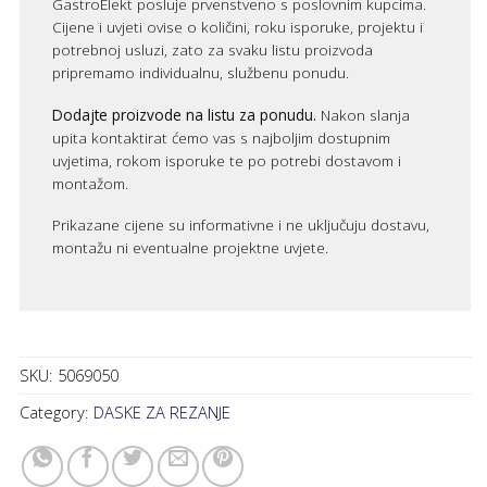
GastroElekt posluje prvenstveno s poslovnim kupcima.
Cijene i uvjeti ovise o količini, roku isporuke, projektu i
potrebnoj usluzi, zato za svaku listu proizvoda
pripremamo individualnu, službenu ponudu.
Dodajte proizvode na listu za ponudu.
Nakon slanja
upita kontaktirat ćemo vas s najboljim dostupnim
uvjetima, rokom isporuke te po potrebi dostavom i
montažom.
Prikazane cijene su informativne i ne uključuju dostavu,
montažu ni eventualne projektne uvjete.
SKU:
5069050
Category:
DASKE ZA REZANJE