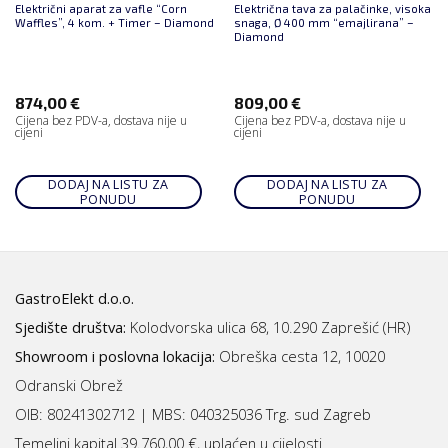
Električni aparat za vafle “Corn
Električna tava za palačinke, visoka
Waffles”, 4 kom. + Timer – Diamond
snaga, Ø 400 mm “emajlirana” –
Diamond
874,00
€
809,00
€
Cijena bez PDV-a, dostava nije u
Cijena bez PDV-a, dostava nije u
cijeni
cijeni
DODAJ NA LISTU ZA
DODAJ NA LISTU ZA
PONUDU
PONUDU
GastroElekt d.o.o.
Sjedište društva:
Kolodvorska ulica 68, 10.290 Zaprešić (HR)
Showroom i poslovna lokacija:
Obreška cesta 12, 10020
Odranski Obrež
OIB: 80241302712 | MBS:
040325036 Trg. sud Zagreb
Temeljni kapital 39.760,00 €, uplaćen u cijelosti