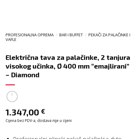
PROFESIONALNA OPREMA
/
BAR I BUFFET
/
PEKAČI ZA PALAČINKE I
VAFLE
Električna tava za palačinke, 2 tanjura
visokog učinka, Ø 400 mm “emajlirani”
– Diamond
1.347,00
€
Cijena bez PDV-a, dostava nije u cijeni
Profesionalni plinski pekač palačinki s dvije