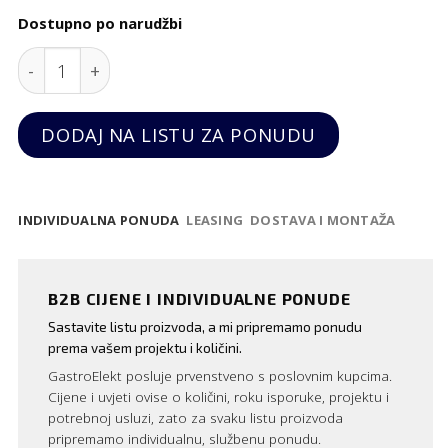
Dostupno po narudžbi
Električna tava za palačinke, 2 tanjura visokog uči
DODAJ NA LISTU ZA PONUDU
INDIVIDUALNA PONUDA
LEASING
DOSTAVA I MONTAŽA
B2B CIJENE I INDIVIDUALNE PONUDE
Sastavite listu proizvoda, a mi pripremamo ponudu
prema vašem projektu i količini.
GastroElekt posluje prvenstveno s poslovnim kupcima.
Cijene i uvjeti ovise o količini, roku isporuke, projektu i
potrebnoj usluzi, zato za svaku listu proizvoda
pripremamo individualnu, službenu ponudu.