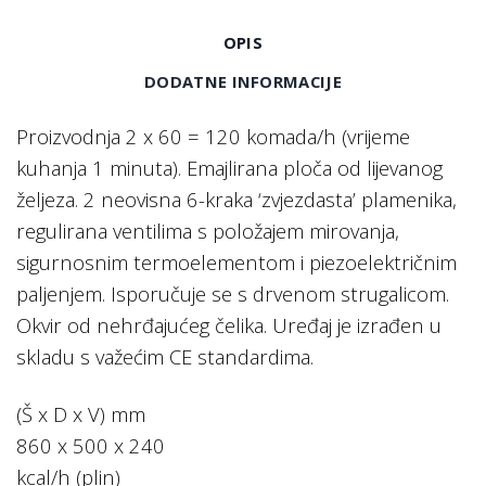
OPIS
DODATNE INFORMACIJE
Proizvodnja 2 x 60 = 120 komada/h (vrijeme
kuhanja 1 minuta). Emajlirana ploča od lijevanog
željeza. 2 neovisna 6-kraka ‘zvjezdasta’ plamenika,
regulirana ventilima s položajem mirovanja,
sigurnosnim termoelementom i piezoelektričnim
paljenjem. Isporučuje se s drvenom strugalicom.
Okvir od nehrđajućeg čelika. Uređaj je izrađen u
skladu s važećim CE standardima.
(Š x D x V) mm
860 x 500 x 240
kcal/h (plin)