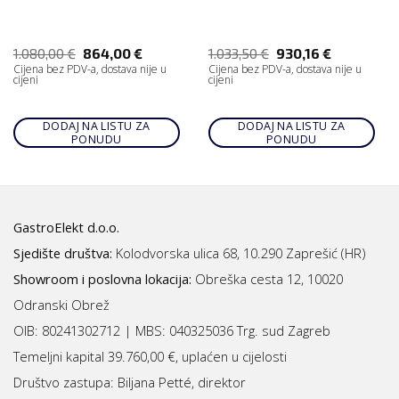
1.080,00
€
864,00
€
1.033,50
€
930,16
€
Cijena bez PDV-a, dostava nije u
Cijena bez PDV-a, dostava nije u
cijeni
cijeni
DODAJ NA LISTU ZA
DODAJ NA LISTU ZA
PONUDU
PONUDU
GastroElekt d.o.o.
Sjedište društva:
Kolodvorska ulica 68, 10.290 Zaprešić (HR)
Showroom i poslovna lokacija:
Obreška cesta 12, 10020
Odranski Obrež
OIB: 80241302712 | MBS:
040325036 Trg. sud Zagreb
Temeljni kapital 39.760,00 €, uplaćen u cijelosti
Društvo zastupa: Biljana Petté, direktor