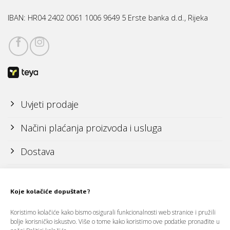
IBAN:
HR04 2402 0061 1006 9649 5 Erste banka d.d., Rijeka
Uvjeti prodaje
Načini plaćanja proizvoda i usluga
Dostava
Reklamacije i povrati
Koje kolačiće dopuštate?
Politika zaštite osobnih podataka (GDPR)
Koristimo kolačiće kako bismo osigurali funkcionalnosti web stranice i pružili
bolje korisničko iskustvo. Više o tome kako koristimo ove podatke pronađite u