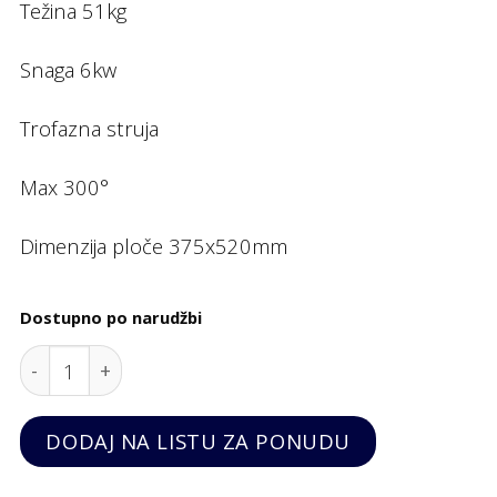
Težina 51kg
Snaga 6kw
Trofazna struja
Max 300°
Dimenzija ploče 375x520mm
Dostupno po narudžbi
Električni roštilj Gazi nadpultni tvrdi krom 400x70
DODAJ NA LISTU ZA PONUDU