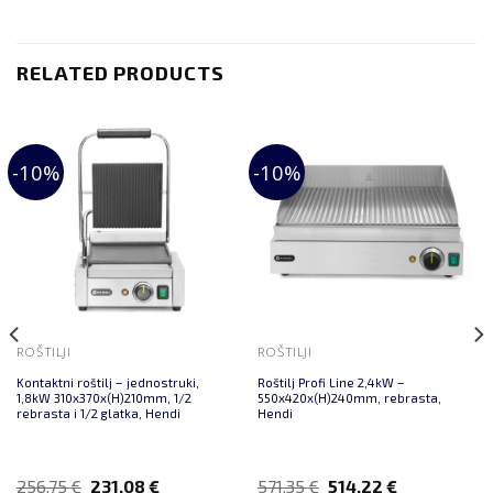
RELATED PRODUCTS
-10%
-10%
ROŠTILJI
ROŠTILJI
Kontaktni roštilj – jednostruki,
Roštilj Profi Line 2,4kW –
1,8kW 310x370x(H)210mm, 1/2
550x420x(H)240mm, rebrasta,
rebrasta i 1/2 glatka, Hendi
Hendi
256,75
€
231,08
€
571,35
€
514,22
€