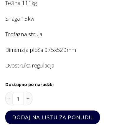
Težina 111kg
Snaga 15kw
Trofazna struja
Dimenzija ploča 975x520mm
Dvostruka regulacija
Dostupno po narudžbi
Električni roštilj Gazi tvrdi krom nadpultni 1000x70
DODAJ NA LISTU ZA PONUDU