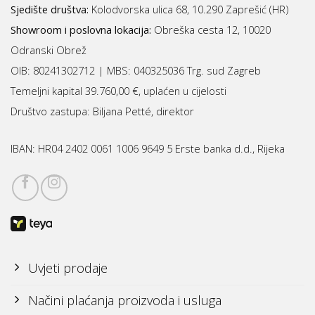
Sjedište društva:
Kolodvorska ulica 68, 10.290 Zaprešić (HR)
Showroom i poslovna lokacija:
Obreška cesta 12, 10020
Odranski Obrež
OIB: 80241302712 | MBS:
040325036 Trg. sud Zagreb
Temeljni kapital 39.760,00 €, uplaćen u cijelosti
Društvo zastupa: Biljana Petté, direktor
IBAN:
HR04 2402 0061 1006 9649 5 Erste banka d.d., Rijeka
Uvjeti prodaje
Načini plaćanja proizvoda i usluga