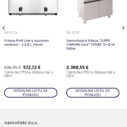
FRITEZE
FRITEZE
Friteza Profi Line s ispusnim
Samostojeća friteza “SUPER
ventilom – 2 X 8 L, Hendi
CHIAVARI Gold” CE14BE, 12+12 lit,
Stilfer
636,35
€
572,72
€
2.388,55
€
Cijena bez PDV-a, dostava nije u
Cijena bez PDV-a, dostava nije u
cijeni
cijeni
DODAJ NA LISTU ZA
DODAJ NA LISTU ZA
PONUDU
PONUDU
GastroElekt d.o.o.