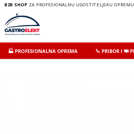
Skip
B2B SHOP
ZA PROFESIONALNU UGOSTITELJSKU OPREMU 
to
content
🏭 PROFESIONALNA OPREMA
🔪 PRIBOR I 🍽️