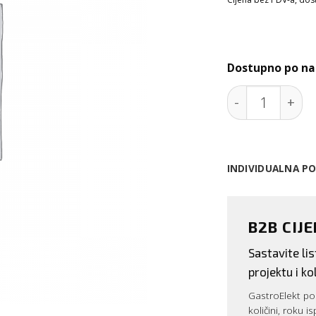
Dostupno po na
Friteza elekt
INDIVIDUALNA P
B2B CIJ
Sastavite l
projektu i kol
GastroElekt pos
količini, roku i