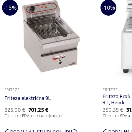
-15%
-10%
FRITEZE
FRITEZE
Friteza Profi
Friteza električna 9L
8 L, Hendi
825,00
€
701,25
€
350,35
€
31
Cijena bez PDV-a, dostava nije u cijeni
Cijena bez PDV-a, d
DODAJ NA LISTU ZA PONUDU
DODAJ NA 