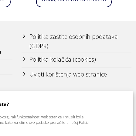
Politika zaštite osobnih podataka
(GDPR)
a
Politika kolačića (cookies)
Uvjeti korištenja web stranice
ate?
osigurali funkcionalnosti web stranice i pružili bolje
tome kako koristimo ove podatke pronađite u našoj
Politici