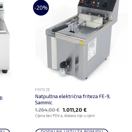
-20%
FRITEZE
Natpultna električna friteza FE-9,
di
Sammic
1.264,00
€
1.011,20
€
Cijena bez PDV-a, dostava nije u cijeni
DU
DODAJ NA LISTU ZA PONUDU