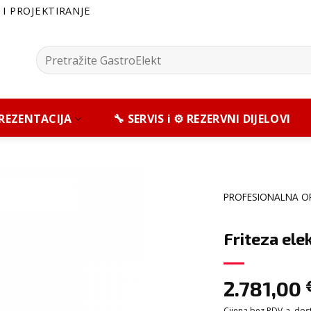
I PROJEKTIRANJE
Pretražite:
 PREZENTACIJA
🔧 SERVIS i ⚙️ REZERVNI DIJELOVI
PROFESIONALNA O
Friteza ele
2.781,00
Cijena bez PDV-a, dosta