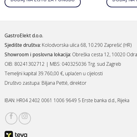
GastroElekt d.o.o.
Sjedište društva:
Kolodvorska ulica 68, 10.290 Zaprešić (HR)
Showroom i poslovna lokacija:
Obreška cesta 12, 10020 Odra
OIB: 80241302712 | MBS:
040325036 Trg. sud Zagreb
Temeljni kapital 39.760,00 €, uplaćen u cijelosti
Društvo zastupa: Biljana Petté, direktor
IBAN:
HR04 2402 0061 1006 9649 5 Erste banka d.d., Rijeka