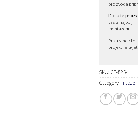
proizvoda prip
Dodajte proizv
vas s najbolji
montažom.
Prikazane cijen
projektne uvjet
SKU:
GE-8254
Category:
Friteze