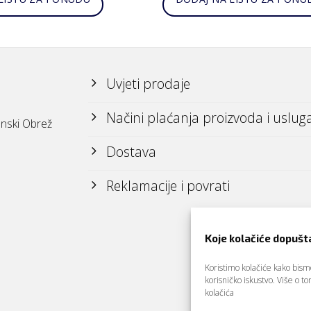
Uvjeti prodaje
Načini plaćanja proizvoda i uslug
nski Obrež
Dostava
Reklamacije i povrati
Koje kolačiće dopušt
Koristimo kolačiće kako bismo 
korisničko iskustvo. Više o 
kolačića