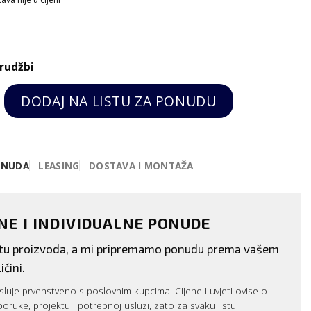
rudžbi
rična nadpultna 2x6L quantity
DODAJ NA LISTU ZA PONUDU
ONUDA
LEASING
DOSTAVA I MONTAŽA
ENE I INDIVIDUALNE PONUDE
istu proizvoda, a mi pripremamo ponudu prema vašem
ičini.
luje prvenstveno s poslovnim kupcima. Cijene i uvjeti ovise o
sporuke, projektu i potrebnoj usluzi, zato za svaku listu