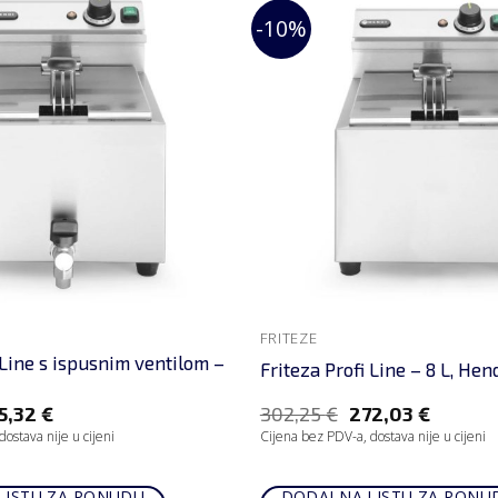
-10%
FRITEZE
 Line s ispusnim ventilom –
Friteza Profi Line – 8 L, Hen
5,32
€
302,25
€
272,03
€
ostava nije u cijeni
Cijena bez PDV-a, dostava nije u cijeni
LISTU ZA PONUDU
DODAJ NA LISTU ZA PONU