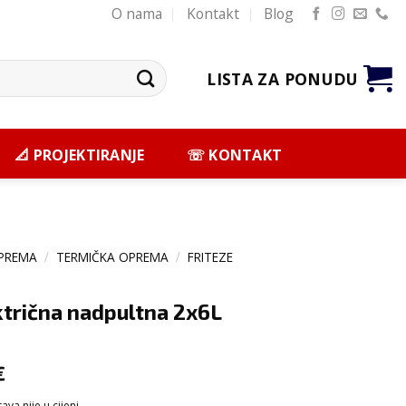
O nama
Kontakt
Blog
LISTA ZA PONUDU
📐 PROJEKTIRANJE
☏ KONTAKT
PREMA
/
TERMIČKA OPREMA
/
FRITEZE
ktrična nadpultna 2x6L
€
va nije u cijeni