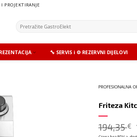
I PROJEKTIRANJE
Pretražite:
 PREZENTACIJA
🔧 SERVIS i ⚙️ REZERVNI DIJELOVI
PROFESIONALNA O
Friteza Kit
194,35
€
Cijena bez PDV-a, dosta