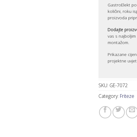
GastroElekt pos
količini, roku i
proizvoda prip
Dodajte proizv
vas s najbolji
montažom.
Prikazane cijen
projektne uvjet
SKU:
GE-7072
Category:
Friteze