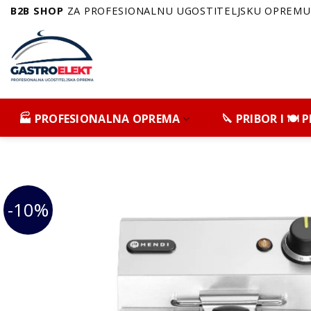
Skip
B2B SHOP
ZA PROFESIONALNU UGOSTITELJSKU OPREMU 
to
content
🏭 PROFESIONALNA OPREMA
🔪 PRIBOR I 🍽️
-10%