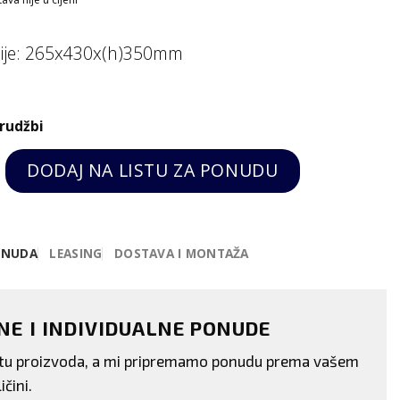
zije: 265x430x(h)350mm
rudžbi
n Line - 8 L, Hendi quantity
DODAJ NA LISTU ZA PONUDU
ONUDA
LEASING
DOSTAVA I MONTAŽA
ENE I INDIVIDUALNE PONUDE
istu proizvoda, a mi pripremamo ponudu prema vašem
ičini.