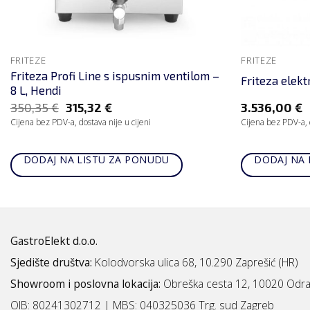
FRITEZE
FRITEZE
Friteza Profi Line s ispusnim ventilom –
Friteza elekt
8 L, Hendi
350,35
€
315,32
€
3.536,00
€
Cijena bez PDV-a, dostava nije u cijeni
Cijena bez PDV-a, d
DODAJ NA LISTU ZA PONUDU
DODAJ NA 
GastroElekt d.o.o.
Sjedište društva:
Kolodvorska ulica 68, 10.290 Zaprešić (HR)
Showroom i poslovna lokacija:
Obreška cesta 12, 10020 Odra
OIB: 80241302712 | MBS:
040325036 Trg. sud Zagreb