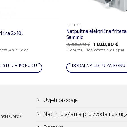
FRITEZE
Natpultna električna friteza
rična 2x10l
Sammic
2.286,00
€
1.828,80
€
ostava nije u cijeni
Cijena bez PDV-a, dostava nije u cijeni
LISTU ZA PONUDU
DODAJ NA LISTU ZA PONU
Uvjeti prodaje
Načini plaćanja proizvoda i uslug
nski Obrež