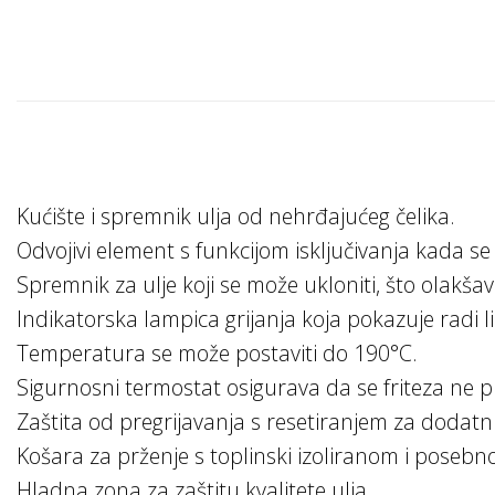
Kućište i spremnik ulja od nehrđajućeg čelika.
Odvojivi element s funkcijom isključivanja kada se 
Spremnik za ulje koji se može ukloniti, što olakšav
Indikatorska lampica grijanja koja pokazuje radi li
Temperatura se može postaviti do 190°C.
Sigurnosni termostat osigurava da se friteza ne pr
Zaštita od pregrijavanja s resetiranjem za dodatn
Košara za prženje s toplinski izoliranom i pose
Hladna zona za zaštitu kvalitete ulja.