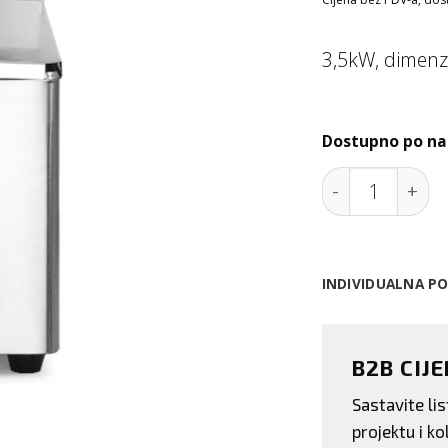
3,5kW, dimen
Dostupno po na
Friteza Kitche
INDIVIDUALNA P
B2B CIJ
Sastavite l
projektu i kol