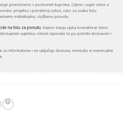
luje prvenstveno s poslovnim kupcima. Cijene i uvjeti ovise o
sporuke, projektu i potrebnoj usluzi, zato za svaku listu
remamo individualnu, službenu ponudu.
ode na listu za ponudu.
Nakon slanja upita kontaktirat ćemo
m dostupnim uvjetima, rokom isporuke te po potrebi dostavom i
e su informativne i ne uključuju dostavu, montažu ni eventualne
e.