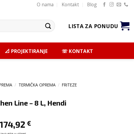
O nama
Kontakt
Blog
LISTA ZA PONUDU
📐 PROJEKTIRANJE
☏ KONTAKT
PREMA
/
TERMIČKA OPREMA
/
FRITEZE
chen Line – 8 L, Hendi
174,92
€
va nije u cijeni