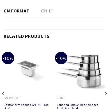
GN FORMAT
GN 1/1
RELATED PRODUCTS
-10%
-10%
GN POSUDE
LONCI
Gastronorm posuda GN 1/9 “Profi
Lonac za umake, bez poklopca,
Line”
Profi Line, Hendi