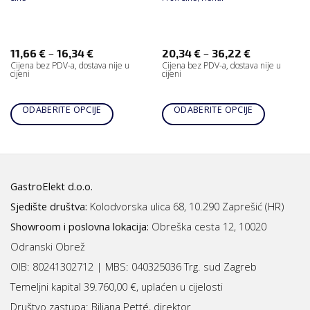
–
–
11,66
€
16,34
€
20,34
€
36,22
€
Cijena bez PDV-a, dostava nije u
Cijena bez PDV-a, dostava nije u
cijeni
cijeni
ODABERITE OPCIJE
ODABERITE OPCIJE
GastroElekt d.o.o.
Sjedište društva:
Kolodvorska ulica 68, 10.290 Zaprešić (HR)
Showroom i poslovna lokacija:
Obreška cesta 12, 10020
Odranski Obrež
OIB: 80241302712 | MBS:
040325036 Trg. sud Zagreb
Temeljni kapital 39.760,00 €, uplaćen u cijelosti
Društvo zastupa: Biljana Petté, direktor