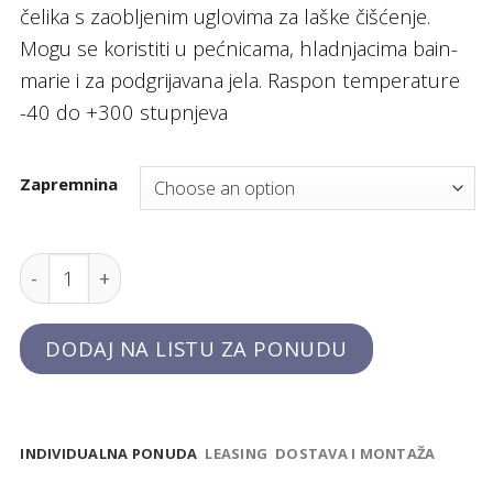
čelika s zaobljenim uglovima za laške čišćenje.
Mogu se koristiti u pećnicama, hladnjacima bain-
marie i za podgrijavana jela. Raspon temperature
-40 do +300 stupnjeva
Zapremnina
Gastronorm posuda GN 1/1 s perforacijom "Profi Lin
DODAJ NA LISTU ZA PONUDU
INDIVIDUALNA PONUDA
LEASING
DOSTAVA I MONTAŽA