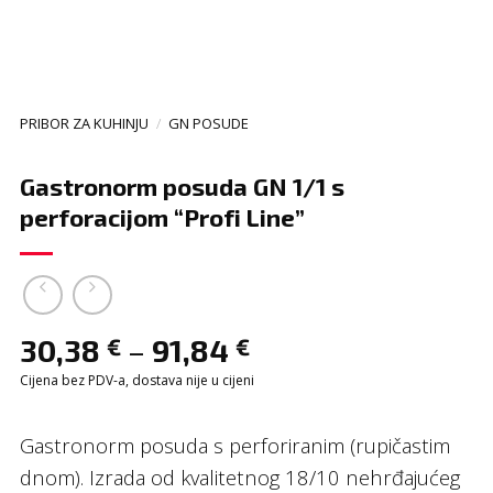
PRIBOR ZA KUHINJU
/
GN POSUDE
Gastronorm posuda GN 1/1 s
perforacijom “Profi Line”
–
30,38
91,84
€
€
Cijena bez PDV-a, dostava nije u cijeni
Gastronorm posuda s perforiranim (rupičastim
dnom). Izrada od kvalitetnog 18/10 nehrđajućeg