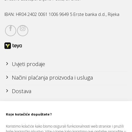
IBAN:
HR04 2402 0061 1006 9649 5 Erste banka d.d., Rijeka
Uvjeti prodaje
Načini plaćanja proizvoda i usluga
Dostava
Reklamacije i povrati
Koje kolačiće dopuštate?
Politika zaštite osobnih podataka (GDPR)
Koristimo kolačiće kako bismo osigurali funkcionalnosti web stranice i pružili
bolje korisničko iskustvo. Više o tome kako koristimo ove podatke pronađite u