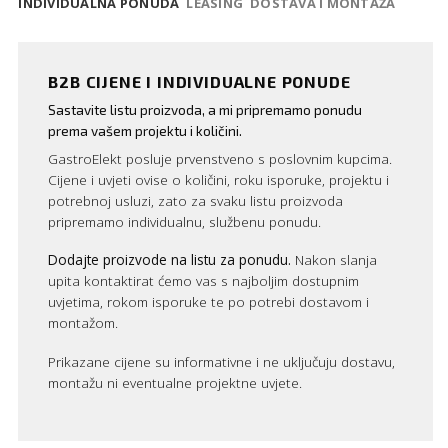
INDIVIDUALNA PONUDA
LEASING
DOSTAVA I MONTAŽA
B2B CIJENE I INDIVIDUALNE PONUDE
Sastavite listu proizvoda, a mi pripremamo ponudu
prema vašem projektu i količini.
GastroElekt posluje prvenstveno s poslovnim kupcima.
Cijene i uvjeti ovise o količini, roku isporuke, projektu i
potrebnoj usluzi, zato za svaku listu proizvoda
pripremamo individualnu, službenu ponudu.
Dodajte proizvode na listu za ponudu.
Nakon slanja
upita kontaktirat ćemo vas s najboljim dostupnim
uvjetima, rokom isporuke te po potrebi dostavom i
montažom.
Prikazane cijene su informativne i ne uključuju dostavu,
montažu ni eventualne projektne uvjete.