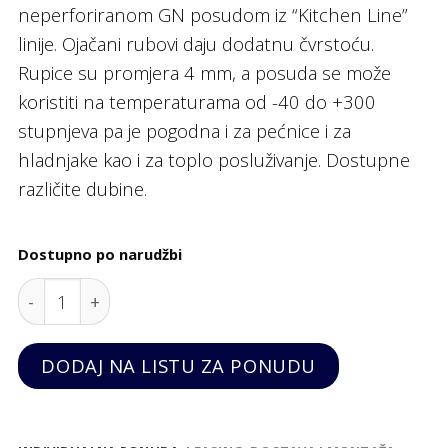
neperforiranom GN posudom iz “Kitchen Line”
linije. Ojačani rubovi daju dodatnu čvrstoću.
Rupice su promjera 4 mm, a posuda se može
koristiti na temperaturama od -40 do +300
stupnjeva pa je pogodna i za pećnice i za
hladnjake kao i za toplo posluživanje. Dostupne
različite dubine.
Dostupno po narudžbi
Gastronorm posuda GN 2/3 s perforacijom, "Kitchen L
DODAJ NA LISTU ZA PONUDU