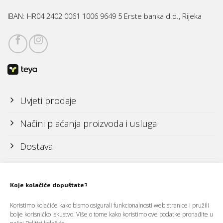
IBAN:
HR04 2402 0061 1006 9649 5 Erste banka d.d., Rijeka
Uvjeti prodaje
Načini plaćanja proizvoda i usluga
Dostava
Reklamacije i povrati
Koje kolačiće dopuštate?
Politika zaštite osobnih podataka (GDPR)
Koristimo kolačiće kako bismo osigurali funkcionalnosti web stranice i pružili
bolje korisničko iskustvo. Više o tome kako koristimo ove podatke pronađite u