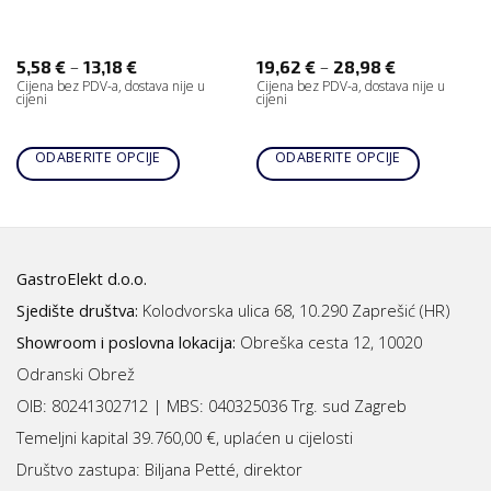
–
–
5,58
€
13,18
€
19,62
€
28,98
€
Cijena bez PDV-a, dostava nije u
Cijena bez PDV-a, dostava nije u
cijeni
cijeni
ODABERITE OPCIJE
ODABERITE OPCIJE
GastroElekt d.o.o.
Sjedište društva:
Kolodvorska ulica 68, 10.290 Zaprešić (HR)
Showroom i poslovna lokacija:
Obreška cesta 12, 10020
Odranski Obrež
OIB: 80241302712 | MBS:
040325036 Trg. sud Zagreb
Temeljni kapital 39.760,00 €, uplaćen u cijelosti
Društvo zastupa: Biljana Petté, direktor