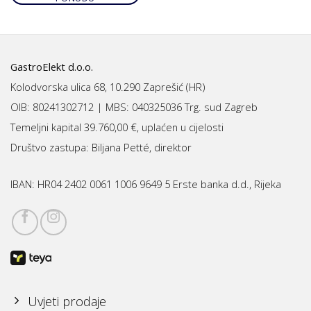
GastroElekt d.o.o.
Kolodvorska ulica 68, 10.290 Zaprešić (HR)
OIB: 80241302712 | MBS:
040325036 Trg. sud Zagreb
Temeljni kapital 39.760,00 €, uplaćen u cijelosti
Društvo zastupa: Biljana Petté, direktor
IBAN:
HR04 2402 0061 1006 9649 5 Erste banka d.d., Rijeka
Uvjeti prodaje