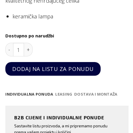
kvalitetnog nehrđajućeg čelika
keramička lampa
Dostupno po narudžbi
Grijač za pomfrit M7066, Stilfer quantity
DODAJ NA LISTU ZA PONUDU
INDIVIDUALNA PONUDA
LEASING
DOSTAVA I MONTAŽA
B2B CIJENE I INDIVIDUALNE PONUDE
Sastavite listu proizvoda, a mi pripremamo ponudu
prema vašem projektu i količini.