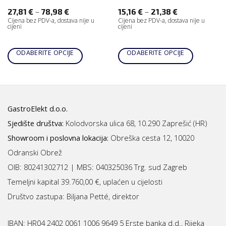
–
–
27,81
€
78,98
€
15,16
€
21,38
€
Cijena bez PDV-a, dostava nije u
Cijena bez PDV-a, dostava nije u
cijeni
cijeni
ODABERITE OPCIJE
ODABERITE OPCIJE
GastroElekt d.o.o.
Sjedište društva:
Kolodvorska ulica 68, 10.290 Zaprešić (HR)
Showroom i poslovna lokacija:
Obreška cesta 12, 10020
Odranski Obrež
OIB: 80241302712 | MBS:
040325036 Trg. sud Zagreb
Temeljni kapital 39.760,00 €, uplaćen u cijelosti
Društvo zastupa: Biljana Petté, direktor
IBAN:
HR04 2402 0061 1006 9649 5 Erste banka d.d., Rijeka