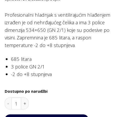
Profesionalni hladnjak s ventilirajućim hlađenjem
izrađen je od nehrđajućeg čelika a ima 3 police
dimenzija 534×650 (GN 2/1) koje su podesive po
visini. Zapremnina je 685 litara, a raspon
temperature -2 do +8 stupnjeva.
685 litara
3 police GN 2/1
-2 do +8 stupnjeva
Dostupno po narudžbi
Hladnjak AGE FA 700 PTS, 685 lit., Tecfrigo quantity