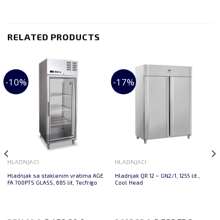
RELATED PRODUCTS
-10%
-17%
HLADNJACI
HLADNJACI
Hladnjak sa staklenim vratima AGE
Hladnjak QR 12 – GN2/1, 1255 lit.,
FA 700PTS GLASS, 685 lit, Tecfrigo
Cool Head