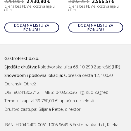
2.701,00
€
2.430,90
€
3.092,25
€
2.566,57
€
Cijena bez PDV-a, dostava nije u
Cijena bez PDV-a, dostava nije u
cijeni
cijeni
DODAJ NA LISTU ZA
DODAJ NA LISTU ZA
PONUDU
PONUDU
GastroElekt d.o.o.
Sjedište društva:
Kolodvorska ulica 68, 10.290 Zaprešić (HR)
Showroom i poslovna lokacija:
Obreška cesta 12, 10020
Odranski Obrež
OIB: 80241302712 | MBS:
040325036 Trg. sud Zagreb
Temeljni kapital 39.760,00 €, uplaćen u cijelosti
Društvo zastupa: Biljana Petté, direktor
IBAN:
HR04 2402 0061 1006 9649 5 Erste banka d.d., Rijeka