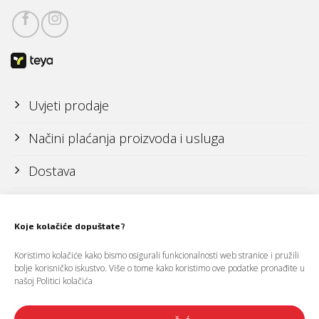
Uvjeti prodaje
Načini plaćanja proizvoda i usluga
Dostava
Reklamacije i povrati
Koje kolačiće dopuštate?
Politika zaštite osobnih podataka (GDPR)
Koristimo kolačiće kako bismo osigurali funkcionalnosti web stranice i pružili
bolje korisničko iskustvo. Više o tome kako koristimo ove podatke pronađite u
našoj
Politici kolačića
Politika kolačića (cookies)