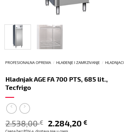
PROFESIONALNA OPREMA
/
HLAĐENJE I ZAMRZIVANJE
/
HLADNJACI
Hladnjak AGE FA 700 PTS, 685 lit.,
Tecfrigo
2.538,00
2.284,20
€
€
Cijena bez PDV-a, dostava nije u cijeni