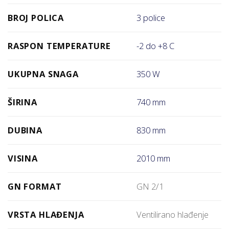
BROJ POLICA
3 police
RASPON TEMPERATURE
-2 do +8 C
UKUPNA SNAGA
350 W
ŠIRINA
740 mm
DUBINA
830 mm
VISINA
2010 mm
GN FORMAT
GN 2/1
VRSTA HLAĐENJA
Ventilirano hlađenje