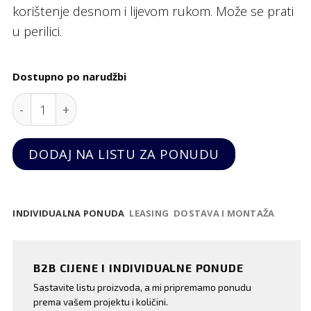
korištenje desnom i lijevom rukom. Može se prati
u perilici.
Dostupno po narudžbi
Inox lopatica za pomfrit, Hendi quantity
DODAJ NA LISTU ZA PONUDU
INDIVIDUALNA PONUDA
LEASING
DOSTAVA I MONTAŽA
B2B CIJENE I INDIVIDUALNE PONUDE
Sastavite listu proizvoda, a mi pripremamo ponudu
prema vašem projektu i količini.