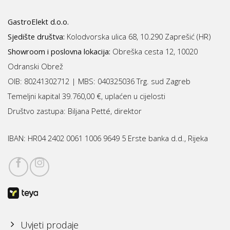
GastroElekt d.o.o.
Sjedište društva:
Kolodvorska ulica 68, 10.290 Zaprešić (HR)
Showroom i poslovna lokacija:
Obreška cesta 12, 10020
Odranski Obrež
OIB: 80241302712 | MBS:
040325036 Trg. sud Zagreb
Temeljni kapital 39.760,00 €, uplaćen u cijelosti
Društvo zastupa: Biljana Petté, direktor
IBAN:
HR04 2402 0061 1006 9649 5 Erste banka d.d., Rijeka
Uvjeti prodaje