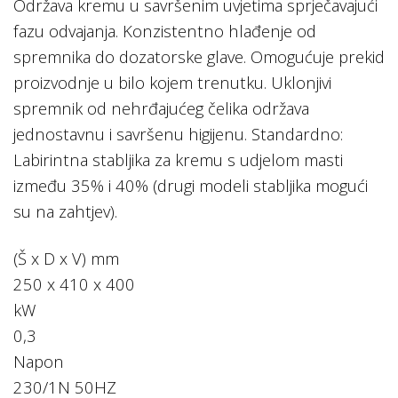
Održava kremu u savršenim uvjetima sprječavajući
fazu odvajanja. Konzistentno hlađenje od
spremnika do dozatorske glave. Omogućuje prekid
proizvodnje u bilo kojem trenutku. Uklonjivi
spremnik od nehrđajućeg čelika održava
jednostavnu i savršenu higijenu. Standardno:
Labirintna stabljika za kremu s udjelom masti
između 35% i 40% (drugi modeli stabljika mogući
su na zahtjev).
(Š x D x V) mm
250 x 410 x 400
kW
0,3
Napon
230/1N 50HZ