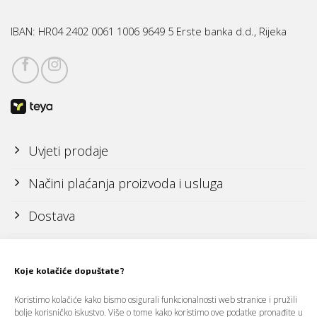
IBAN:
HR04 2402 0061 1006 9649 5 Erste banka d.d., Rijeka
Uvjeti prodaje
Načini plaćanja proizvoda i usluga
Dostava
Reklamacije i povrati
Koje kolačiće dopuštate?
Politika zaštite osobnih podataka (GDPR)
Koristimo kolačiće kako bismo osigurali funkcionalnosti web stranice i pružili
bolje korisničko iskustvo. Više o tome kako koristimo ove podatke pronađite u