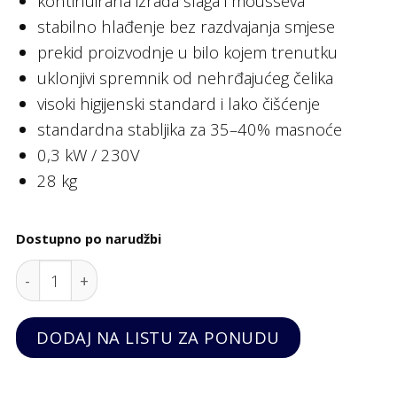
kontinuirana izrada šlaga i mousseva
stabilno hlađenje bez razdvajanja smjese
prekid proizvodnje u bilo kojem trenutku
uklonjivi spremnik od nehrđajućeg čelika
visoki higijenski standard i lako čišćenje
standardna stabljika za 35–40% masnoće
0,3 kW / 230V
28 kg
Dostupno po narudžbi
Mutilica za šlag od nehrđajućeg čelika, spremnik 2 
DODAJ NA LISTU ZA PONUDU