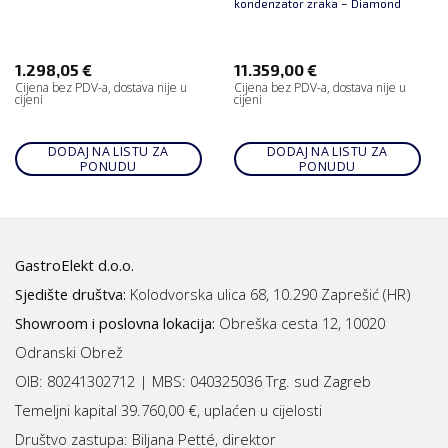
kondenzator zraka – Diamond
1.298,05
€
11.359,00
€
Cijena bez PDV-a, dostava nije u
Cijena bez PDV-a, dostava nije u
cijeni
cijeni
DODAJ NA LISTU ZA
DODAJ NA LISTU ZA
PONUDU
PONUDU
GastroElekt d.o.o.
Sjedište društva:
Kolodvorska ulica 68, 10.290 Zaprešić (HR)
Showroom i poslovna lokacija:
Obreška cesta 12, 10020
Odranski Obrež
OIB: 80241302712 | MBS:
040325036 Trg. sud Zagreb
Temeljni kapital 39.760,00 €, uplaćen u cijelosti
Društvo zastupa: Biljana Petté, direktor