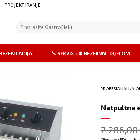
I PROJEKTIRANJE
Pretražite:
 PREZENTACIJA
🔧 SERVIS i ⚙️ REZERVNI DIJELOVI
PROFESIONALNA O
Natpultna e
2.286,00
Cijena bez PDV-a, dosta