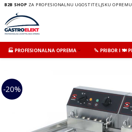
Skip
B2B SHOP
ZA PROFESIONALNU UGOSTITELJSKU OPREMU 
to
content
🏭 PROFESIONALNA OPREMA
🔪 PRIBOR I 🍽️
-20%