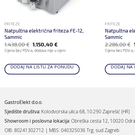
FRITEZE
FRITEZE
Natpultna električna friteza FE-12,
Natpultna ele
Sammic
Sammic
1.438,00
€
1.150,40
€
2.286,00
€
Cijena bez PDV-a, dostava nije u cijeni
Cijena bez PDV-a, d
DODAJ NA LISTU ZA PONUDU
DODAJ NA 
GastroElekt d.o.o.
Sjedište društva:
Kolodvorska ulica 68, 10.290 Zaprešić (HR)
Showroom i poslovna lokacija:
Obreška cesta 12, 10020 Odra
OIB: 80241302712 | MBS:
040325036 Trg. sud Zagreb