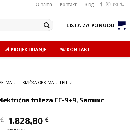
O nama
Kontakt
Blog
LISTA ZA PONUDU
📐 PROJEKTIRANJE
☏ KONTAKT
PREMA
/
TERMIČKA OPREMA
/
FRITEZE
lektrična friteza FE-9+9, Sammic
€
1.828,80
€
va nije u cijeni