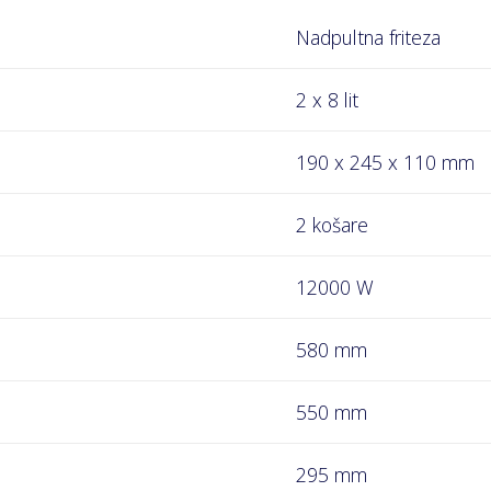
Nadpultna friteza
2 x 8 lit
190 x 245 x 110 mm
2 košare
12000 W
580 mm
550 mm
295 mm