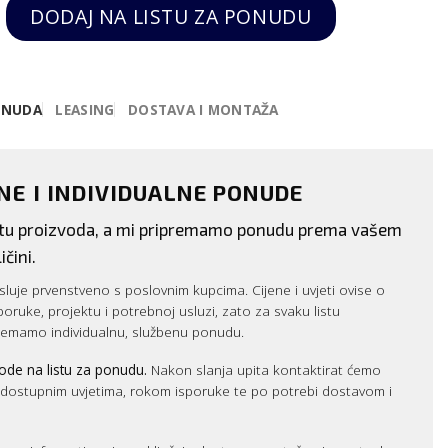
ktrična friteza FE-9+9, Sammic quantity
DODAJ NA LISTU ZA PONUDU
ONUDA
LEASING
DOSTAVA I MONTAŽA
ENE I INDIVIDUALNE PONUDE
istu proizvoda, a mi pripremamo ponudu prema vašem
ičini.
luje prvenstveno s poslovnim kupcima. Cijene i uvjeti ovise o
sporuke, projektu i potrebnoj usluzi, zato za svaku listu
remamo individualnu, službenu ponudu.
ode na listu za ponudu.
Nakon slanja upita kontaktirat ćemo
m dostupnim uvjetima, rokom isporuke te po potrebi dostavom i