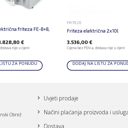
FRITEZE
ktrična friteza FE-8+8,
Friteza električna 2x10l
1.828,80
€
3.536,00
€
ostava nije u cijeni
Cijena bez PDV-a, dostava nije u cijeni
LISTU ZA PONUDU
DODAJ NA LISTU ZA PONU
Uvjeti prodaje
Načini plaćanja proizvoda i uslug
nski Obrež
Dostava