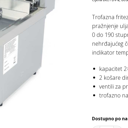
Trofazna frite
pražnjenje ulj
0 do 190 stupn
nehrđajućeg če
indikator tem
kapacitet 2
2 košare d
ventili za 
trofazno n
Dostupno po na