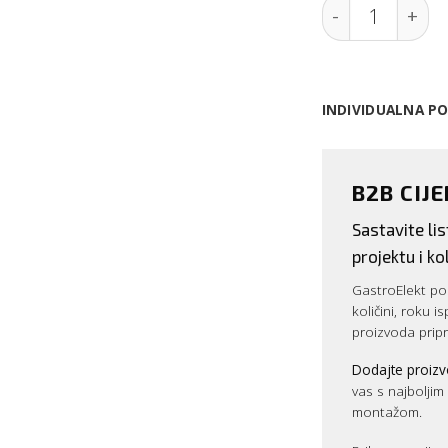
Natpultna ele
INDIVIDUALNA P
B2B CIJ
Sastavite l
projektu i kol
GastroElekt pos
količini, roku i
proizvoda prip
Dodajte proizv
vas s najbolji
montažom.