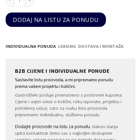
DODAJ NA LISTU ZA PONUDU
INDIVIDUALNA PONUDA
LEASING
DOSTAVA I MONTAŽA
B2B CIJENE I INDIVIDUALNE PONUDE
Sastavite listu proizvoda, a mi pripremamo ponudu
prema vašem projektu i količini.
GastroElekt posluje prvenstveno s poslovnim kupcima.
Cijene i uvjeti ovise o količini, roku isporuke, projektu i
potrebnoj usluzi, zato za svaku listu proizvoda
pripremamo individualnu, službenu ponudu.
Dodajte proizvode na listu za ponudu.
Nakon slanja
upita kontaktirat ćemo vas s najboljim dostupnim
uvjetima, rokom isporuke te po potrebi dostavom i