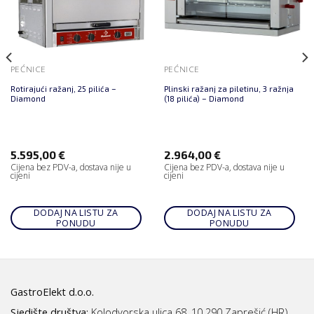
PEĆNICE
PEĆNICE
Rotirajući ražanj, 25 pilića –
Plinski ražanj za piletinu, 3 ražnja
Diamond
(18 pilića) – Diamond
5.595,00
€
2.964,00
€
Cijena bez PDV-a, dostava nije u
Cijena bez PDV-a, dostava nije u
cijeni
cijeni
DODAJ NA LISTU ZA
DODAJ NA LISTU ZA
PONUDU
PONUDU
GastroElekt d.o.o.
Sjedište društva:
Kolodvorska ulica 68, 10.290 Zaprešić (HR)