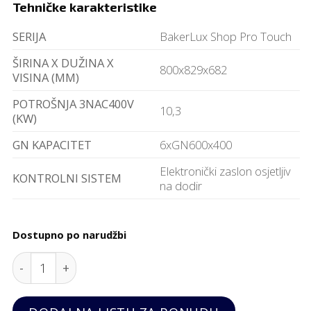
Tehničke karakteristike
SERIJA
BakerLux Shop Pro Touch
ŠIRINA X DUŽINA X
800x829x682
VISINA (MM)
POTROŠNJA 3NAC400V
10,3
(KW)
GN KAPACITET
6xGN600x400
Elektronički zaslon osjetljiv
KONTROLNI SISTEM
na dodir
Dostupno po narudžbi
Peć Unox 6 plehova 600x400mm, Unox quantity