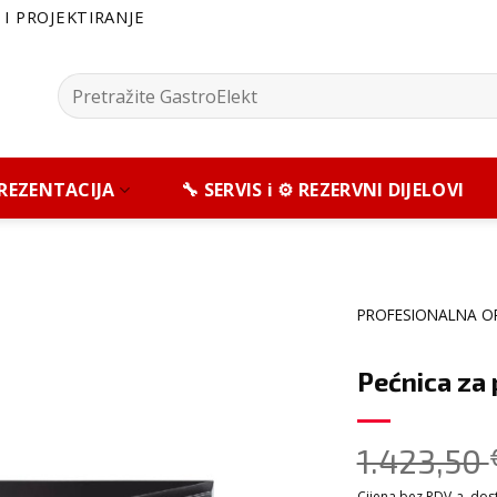
I PROJEKTIRANJE
Pretražite:
 PREZENTACIJA
🔧 SERVIS i ⚙️ REZERVNI DIJELOVI
PROFESIONALNA O
Pećnica za
1.423,50
Cijena bez PDV-a, dosta