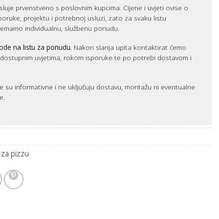
luje prvenstveno s poslovnim kupcima. Cijene i uvjeti ovise o
sporuke, projektu i potrebnoj usluzi, zato za svaku listu
remamo individualnu, službenu ponudu.
ode na listu za ponudu.
Nakon slanja upita kontaktirat ćemo
m dostupnim uvjetima, rokom isporuke te po potrebi dostavom i
e su informativne i ne uključuju dostavu, montažu ni eventualne
e.
 za pizzu