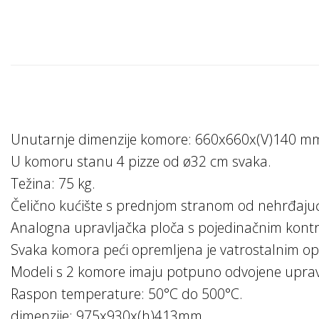
Unutarnje dimenzije komore: 660x660x(V)140 m
U komoru stanu 4 pizze od ø32 cm svaka.
Težina: 75 kg.
Čelično kućište s prednjom stranom od nehrđaju
Analogna upravljačka ploča s pojedinačnim kontro
Svaka komora peći opremljena je vatrostalnim o
Modeli s 2 komore imaju potpuno odvojene uprav
Raspon temperature: 50°C do 500°C.
dimenzije: 975x930x(h)413mm