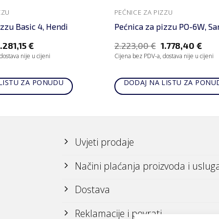
ZZU
PEĆNICE ZA PIZZU
izzu Basic 4, Hendi
Pećnica za pizzu PO-6W, S
1.281,15
€
2.223,00
€
1.778,40
€
ostava nije u cijeni
Cijena bez PDV-a, dostava nije u cijeni
LISTU ZA PONUDU
DODAJ NA LISTU ZA PONU
Uvjeti prodaje
Načini plaćanja proizvoda i uslug
Dostava
Reklamacije i povrati