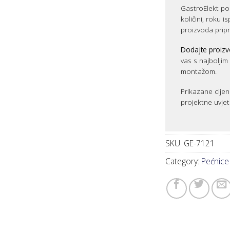
GastroElekt pos
količini, roku i
proizvoda prip
Dodajte proizv
vas s najbolji
montažom.
Prikazane cijen
projektne uvjet
SKU:
GE-7121
Category:
Pećnice