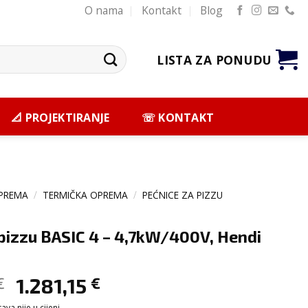
O nama
Kontakt
Blog
LISTA ZA PONUDU
📐 PROJEKTIRANJE
☏ KONTAKT
PREMA
/
TERMIČKA OPREMA
/
PEĆNICE ZA PIZZU
 pizzu BASIC 4 – 4,7kW/400V, Hendi
€
1.281,15
€
va nije u cijeni