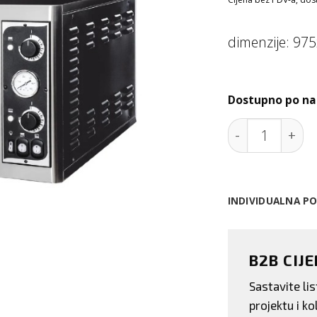
dimenzije: 9
Dostupno po na
Pećnica za piz
INDIVIDUALNA P
B2B CIJ
Sastavite l
projektu i kol