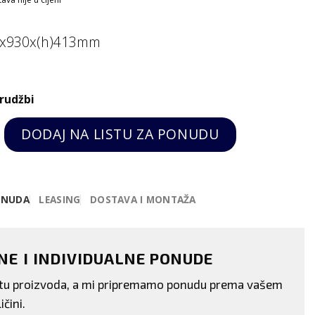
75x930x(h)413mm
rudžbi
zu BASIC 4 - 4,7kW/400V, Hendi quantity
DODAJ NA LISTU ZA PONUDU
ONUDA
LEASING
DOSTAVA I MONTAŽA
ENE I INDIVIDUALNE PONUDE
istu proizvoda, a mi pripremamo ponudu prema vašem
ičini.