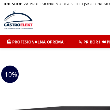
Skip
B2B SHOP
ZA PROFESIONALNU UGOSTITELJSKU OPREMU 
to
content
🏭 PROFESIONALNA OPREMA
🔪 PRIBOR I 🍽️
-10%