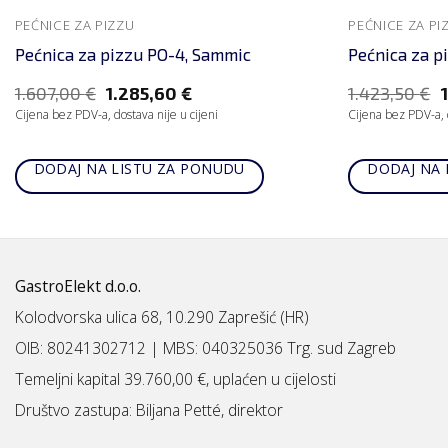
PEĆNICE ZA PIZZU
PEĆNICE ZA PI
Pećnica za pizzu PO-4, Sammic
Pećnica za p
1.607,00
€
1.285,60
€
1.423,50
€
Cijena bez PDV-a, dostava nije u cijeni
Cijena bez PDV-a, d
DODAJ NA LISTU ZA PONUDU
DODAJ NA 
GastroElekt d.o.o.
Kolodvorska ulica 68, 10.290 Zaprešić (HR)
OIB: 80241302712 | MBS:
040325036 Trg. sud Zagreb
Temeljni kapital 39.760,00 €, uplaćen u cijelosti
Društvo zastupa: Biljana Petté, direktor