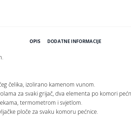
OPIS
DODATNE INFORMACIJE
m.
ćeg čelika, izolirano kamenom vunom.
lama za svaki grijač, dva elementa po komori pećn
pekama, termometrom i svjetlom.
ljačke ploče za svaku komoru pećnice.