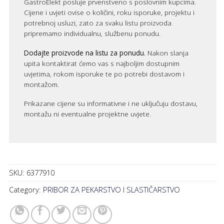
GastroElekt posluje prvenstveno s poslovnim kupcima.
Cijene i uvjeti ovise o količini, roku isporuke, projektu i
potrebnoj usluzi, zato za svaku listu proizvoda
pripremamo individualnu, službenu ponudu.
Dodajte proizvode na listu za ponudu.
Nakon slanja
upita kontaktirat ćemo vas s najboljim dostupnim
uvjetima, rokom isporuke te po potrebi dostavom i
montažom.
Prikazane cijene su informativne i ne uključuju dostavu,
montažu ni eventualne projektne uvjete.
SKU:
6377910
Category:
PRIBOR ZA PEKARSTVO I SLASTIČARSTVO