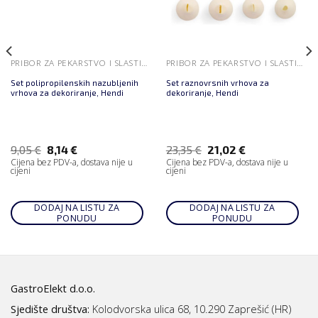
PRIBOR ZA PEKARSTVO I SLASTIČARSTVO
PRIBOR ZA PEKARSTVO I SLASTIČARSTVO
Set polipropilenskih nazubljenih
Set raznovrsnih vrhova za
vrhova za dekoriranje, Hendi
dekoriranje, Hendi
9,05
€
8,14
€
23,35
€
21,02
€
Cijena bez PDV-a, dostava nije u
Cijena bez PDV-a, dostava nije u
cijeni
cijeni
DODAJ NA LISTU ZA
DODAJ NA LISTU ZA
PONUDU
PONUDU
GastroElekt d.o.o.
Sjedište društva:
Kolodvorska ulica 68, 10.290 Zaprešić (HR)