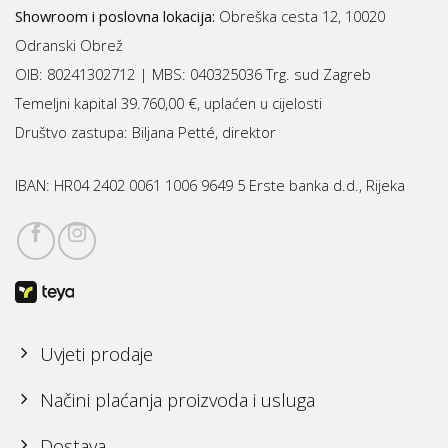
Showroom i poslovna lokacija:
Obreška cesta 12, 10020
Odranski Obrež
OIB: 80241302712 | MBS:
040325036 Trg. sud Zagreb
Temeljni kapital 39.760,00 €, uplaćen u cijelosti
Društvo zastupa: Biljana Petté, direktor
IBAN:
HR04 2402 0061 1006 9649 5 Erste banka d.d., Rijeka
Uvjeti prodaje
Načini plaćanja proizvoda i usluga
Dostava