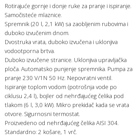
Rotirajuće gornje i donje ruke za pranje i ispiranje.
Samočisteće mlaznice.
Spremnik (20 l, 2,1 kW) sa zaobljenim rubovima i
duboko izvučenim dnom.
Dvostruka vrata, duboko izvučena i uklonjiva
vodootporna brtva.
Duboko izvučene stranice. Uklonjiva upravljačka
ploča. Automatsko punjenje spremnika. Pumpa za
pranje 230 V/1N 50 Hz. Nepovratni ventil.
Ispiranje toplom vodom (potrošnja vode po
ciklusu 2,4 l), bojler od nehrđajućeg čelika pod
tlakom (6 l, 3,0 kW). Mikro prekidač kada se vrata
otvore. Sigurnosni termostat.
Proizvedeno od nehrđajućeg čelika AISI 304.
Standardno: 2 košare, 1 vrč.