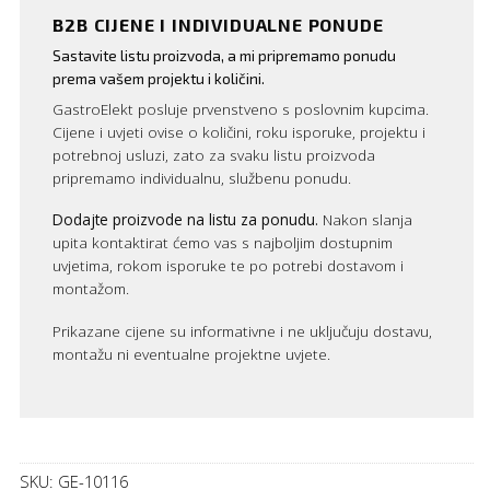
B2B CIJENE I INDIVIDUALNE PONUDE
Sastavite listu proizvoda, a mi pripremamo ponudu
prema vašem projektu i količini.
GastroElekt posluje prvenstveno s poslovnim kupcima.
Cijene i uvjeti ovise o količini, roku isporuke, projektu i
potrebnoj usluzi, zato za svaku listu proizvoda
pripremamo individualnu, službenu ponudu.
Dodajte proizvode na listu za ponudu.
Nakon slanja
upita kontaktirat ćemo vas s najboljim dostupnim
uvjetima, rokom isporuke te po potrebi dostavom i
montažom.
Prikazane cijene su informativne i ne uključuju dostavu,
montažu ni eventualne projektne uvjete.
SKU:
GE-10116