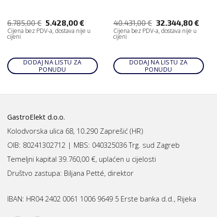
6.785,00
€
5.428,00
€
40.431,00
€
32.344,80
€
Cijena bez PDV-a, dostava nije u
Cijena bez PDV-a, dostava nije u
cijeni
cijeni
DODAJ NA LISTU ZA
DODAJ NA LISTU ZA
PONUDU
PONUDU
GastroElekt d.o.o.
Kolodvorska ulica 68, 10.290 Zaprešić (HR)
OIB: 80241302712 | MBS:
040325036 Trg. sud Zagreb
Temeljni kapital 39.760,00 €, uplaćen u cijelosti
Društvo zastupa: Biljana Petté, direktor
IBAN:
HR04 2402 0061 1006 9649 5 Erste banka d.d., Rijeka