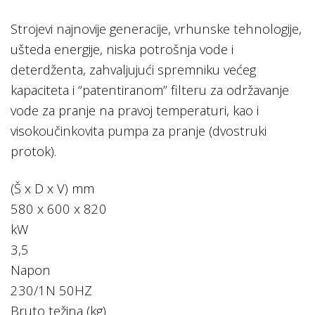
Strojevi najnovije generacije, vrhunske tehnologije,
ušteda energije, niska potrošnja vode i
deterdženta, zahvaljujući spremniku većeg
kapaciteta i “patentiranom” filteru za održavanje
vode za pranje na pravoj temperaturi, kao i
visokoučinkovita pumpa za pranje (dvostruki
protok).
(Š x D x V) mm
580 x 600 x 820
kW
3,5
Napon
230/1N 50HZ
Bruto težina (kg)