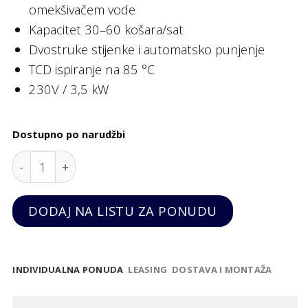
omekšivačem vode
Kapacitet 30–60 košara/sat
Dvostruke stijenke i automatsko punjenje
TCD ispiranje na 85 °C
230V / 3,5 kW
Dostupno po narudžbi
Perilica posuđa 500x500 mm s ugrađenim omekšivač
DODAJ NA LISTU ZA PONUDU
INDIVIDUALNA PONUDA
LEASING
DOSTAVA I MONTAŽA