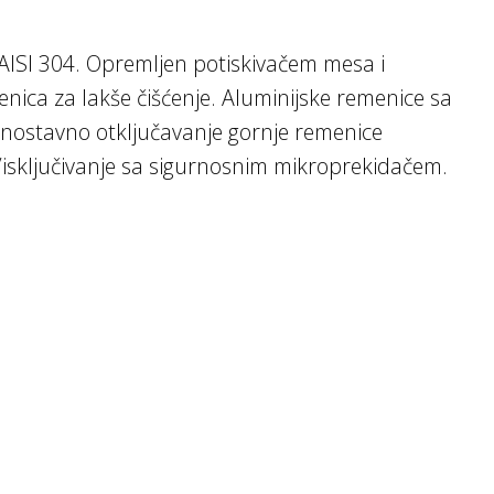
AISI 304. Opremljen potiskivačem mesa i
enica za lakše čišćenje. Aluminijske remenice sa
dnostavno otključavanje gornje remenice
je/isključivanje sa sigurnosnim mikroprekidačem.