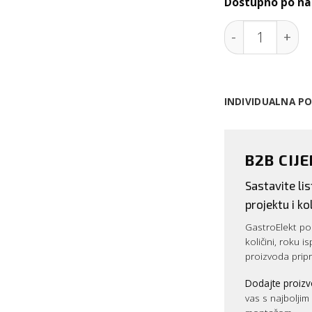
Dostupno po na
Pila za kosti 
INDIVIDUALNA P
B2B CIJ
Sastavite l
projektu i kol
GastroElekt pos
količini, roku i
proizvoda prip
Dodajte proizv
vas s najbolji