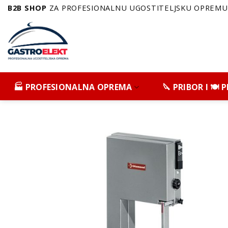
Skip
B2B SHOP
ZA PROFESIONALNU UGOSTITELJSKU OPREMU 
to
content
🏭 PROFESIONALNA OPREMA
🔪 PRIBOR I 🍽️