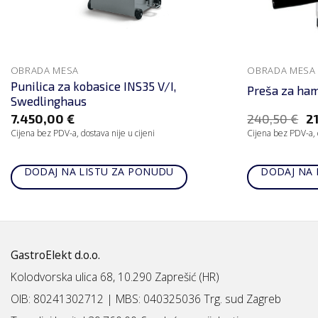
OBRADA MESA
OBRADA MESA
Punilica za kobasice INS35 V/I,
Preša za ham
Swedlinghaus
7.450,00
€
240,50
€
2
Cijena bez PDV-a, dostava nije u cijeni
Cijena bez PDV-a, d
DODAJ NA LISTU ZA PONUDU
DODAJ NA 
GastroElekt d.o.o.
Kolodvorska ulica 68, 10.290 Zaprešić (HR)
OIB: 80241302712 | MBS:
040325036 Trg. sud Zagreb