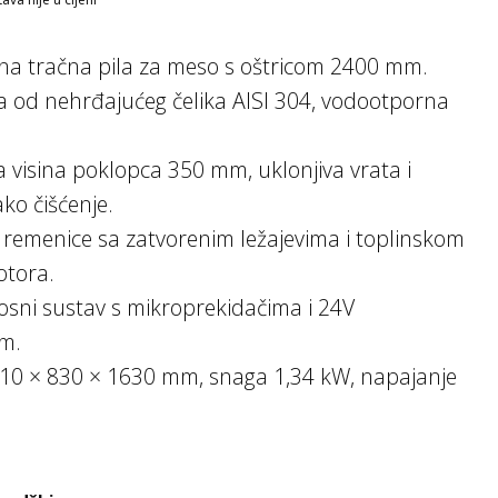
na tračna pila za meso s oštricom 2400 mm.
a od nehrđajućeg čelika AISI 304, vodootporna
visina poklopca 350 mm, uklonjiva vrata i
lako čišćenje.
 remenice sa zatvorenim ležajevima i toplinskom
otora.
osni sustav s mikroprekidačima i 24V
em.
710 × 830 × 1630 mm, snaga 1,34 kW, napajanje