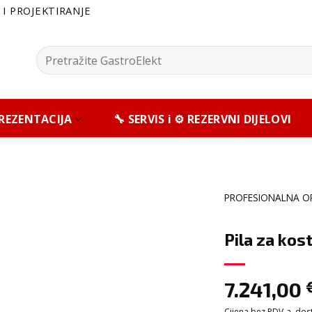
I PROJEKTIRANJE
Pretražite:
 PREZENTACIJA
🔧 SERVIS i ⚙️ REZERVNI DIJELOVI
PROFESIONALNA O
Pila za kos
7.241,00
Cijena bez PDV-a, dosta