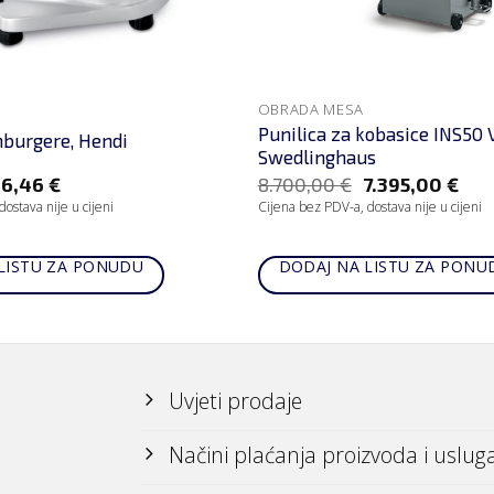
OBRADA MESA
Punilica za kobasice INS50 V
burgere, Hendi
Swedlinghaus
16,46
€
8.700,00
€
7.395,00
€
ostava nije u cijeni
Cijena bez PDV-a, dostava nije u cijeni
LISTU ZA PONUDU
DODAJ NA LISTU ZA PONU
Uvjeti prodaje
Načini plaćanja proizvoda i uslug