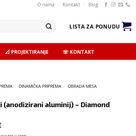
O nama
Kontakt
Blog
LISTA ZA PONUDU
📐 PROJEKTIRANJE
☏ KONTAKT
PREMA
/
DINAMIČKA PRIPREMA
/
OBRADA MESA
ti (anodizirani aluminij) – Diamond
€
va nije u cijeni