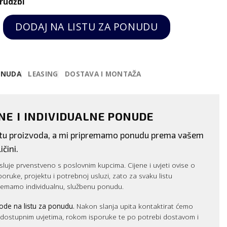
rudžbi
(anodizirani aluminij) - Diamond quantity
DODAJ NA LISTU ZA PONUDU
ONUDA
LEASING
DOSTAVA I MONTAŽA
ENE I INDIVIDUALNE PONUDE
istu proizvoda, a mi pripremamo ponudu prema vašem
ičini.
luje prvenstveno s poslovnim kupcima. Cijene i uvjeti ovise o
sporuke, projektu i potrebnoj usluzi, zato za svaku listu
remamo individualnu, službenu ponudu.
ode na listu za ponudu.
Nakon slanja upita kontaktirat ćemo
m dostupnim uvjetima, rokom isporuke te po potrebi dostavom i