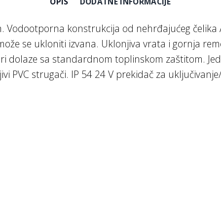
OPIS
DODATNE INFORMACIJE
. Vodootporna konstrukcija od nehrđajućeg čelika 
že se ukloniti izvana. Uklonjiva vrata i gornja rem
ori dolaze sa standardnom toplinskom zaštitom. Je
ivi PVC strugači. IP 54 24 V prekidač za uključivan