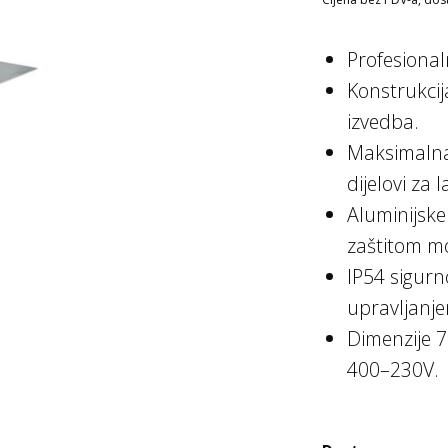
Profesional
Konstrukcij
izvedba.
Maksimalna 
dijelovi za 
Aluminijske
zaštitom m
IP54 sigurn
upravljanj
Dimenzije 
400–230V.