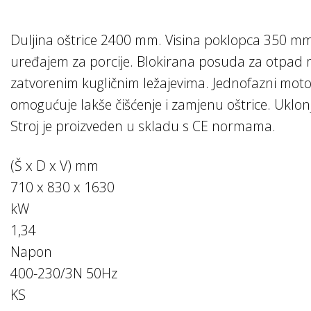
Duljina oštrice 2400 mm. Visina poklopca 350 mm
uređajem za porcije. Blokirana posuda za otpad mo
zatvorenim kugličnim ležajevima. Jednofazni mot
omogućuje lakše čišćenje i zamjenu oštrice. Uklonj
Stroj je proizveden u skladu s CE normama.
(Š x D x V) mm
710 x 830 x 1630
kW
1,34
Napon
400-230/3N 50Hz
KS