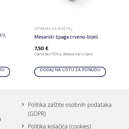
OPREMA ZA ROŠTILJ
/I,
Mesarski špaga crveno-bijeli
7,50
€
Cijena bez PDV-a, dostava nije u cijeni
DU
DODAJ NA LISTU ZA PONUDU
Politika zaštite osobnih podataka
(GDPR)
a
Politika kolačića (cookies)