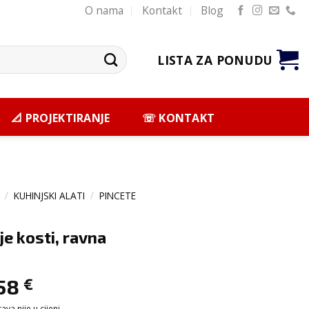
O nama
Kontakt
Blog
LISTA ZA PONUDU
📐 PROJEKTIRANJE
☏ KONTAKT
/
KUHINJSKI ALATI
/
PINCETE
je kosti, ravna
,58
€
va nije u cijeni