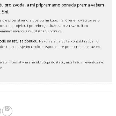
istu proizvoda, a mi pripremamo ponudu prema vašem
ičini.
luje prvenstveno s poslovnim kupcima. Cijene i uvjeti ovise o
sporuke, projektu i potrebnoj usluzi, zato za svaku listu
remamo individualnu, službenu ponudu.
ode na listu za ponudu.
Nakon slanja upita kontaktirat ćemo
m dostupnim uvjetima, rokom isporuke te po potrebi dostavom i
e su informativne i ne uključuju dostavu, montažu ni eventualne
e.