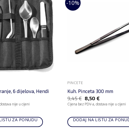
-10%
PINCETE
ranje, 6 dijelova, Hendi
Kuh. Pinceta 300 mm
9,45
€
8,50
€
ostava nije u cijeni
Cijena bez PDV-a, dostava nije u cijeni
LISTU ZA PONUDU
DODAJ NA LISTU ZA PONU