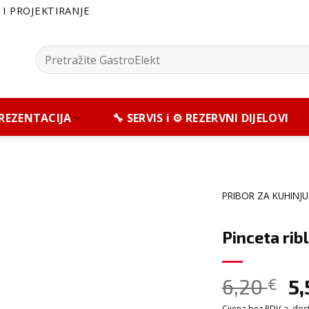
I PROJEKTIRANJE
Pretražite:
 PREZENTACIJA
🔧 SERVIS i ⚙️ REZERVNI DIJELOVI
PRIBOR ZA KUHINJU
Pinceta ribl
6,20
€
5
Cijena bez PDV-a, dosta