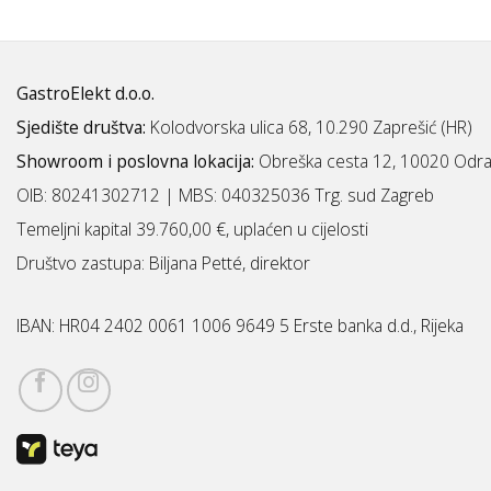
GastroElekt d.o.o.
Sjedište društva:
Kolodvorska ulica 68, 10.290 Zaprešić (HR)
Showroom i poslovna lokacija:
Obreška cesta 12, 10020 Odra
OIB: 80241302712 | MBS:
040325036 Trg. sud Zagreb
Temeljni kapital 39.760,00 €, uplaćen u cijelosti
Društvo zastupa: Biljana Petté, direktor
IBAN:
HR04 2402 0061 1006 9649 5 Erste banka d.d., Rijeka