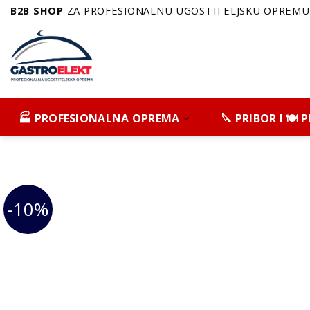
Skip
B2B SHOP
ZA PROFESIONALNU UGOSTITELJSKU OPREMU 
to
content
🏭 PROFESIONALNA OPREMA
🔪 PRIBOR I 🍽️
-10%