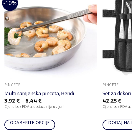
-10%
PINCETE
PINCETE
Multinamjenska pinceta, Hendi
Set za dekori
–
3,92
€
6,44
€
42,25
€
Cijena bez PDV-a, dostava nije u cijeni
Cijena bez PDV-a, d
ODABERITE OPCIJE
DODAJ NA 