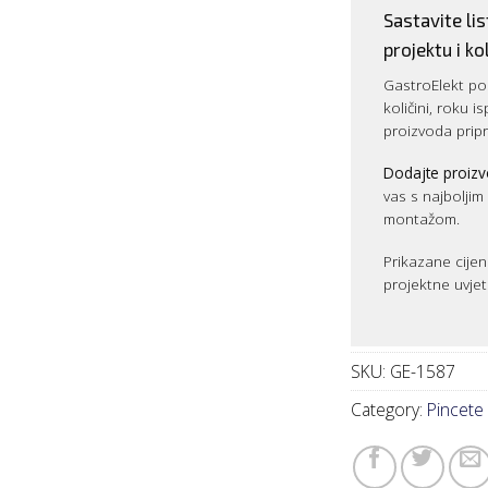
Sastavite l
projektu i kol
GastroElekt pos
količini, roku i
proizvoda prip
Dodajte proizv
vas s najbolji
montažom.
Prikazane cijen
projektne uvjet
SKU:
GE-1587
Category:
Pincete