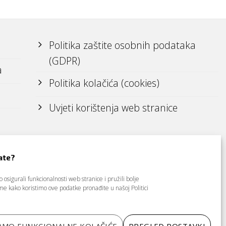
Politika zaštite osobnih podataka
(GDPR)
a
Politika kolačića (cookies)
Uvjeti korištenja web stranice
ate?
osigurali funkcionalnosti web stranice i pružili bolje
tome kako koristimo ove podatke pronađite u našoj
Politici
AMO FUNKCIONALNE KOLAČIĆE
PREGLED POSTAVKI