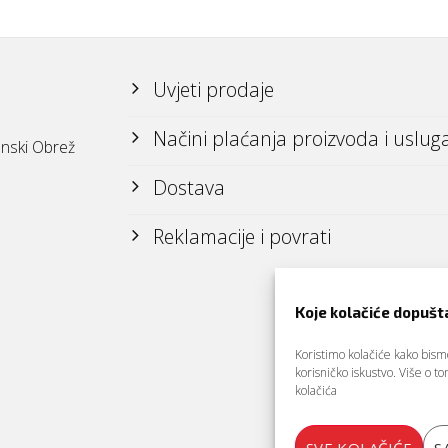
Uvjeti prodaje
Načini plaćanja proizvoda i uslug
nski Obrež
Dostava
Reklamacije i povrati
Koje kolačiće dopušt
Koristimo kolačiće kako bismo 
korisničko iskustvo. Više o 
kolačića
SVE KOLAČIĆE
S