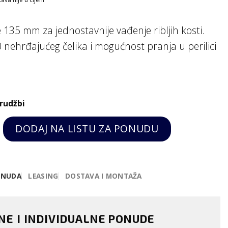
e 135 mm za jednostavnije vađenje ribljih kosti.
 nehrđajućeg čelika i mogućnost pranja u perilici
rudžbi
 kosti, ravna quantity
DODAJ NA LISTU ZA PONUDU
ONUDA
LEASING
DOSTAVA I MONTAŽA
ENE I INDIVIDUALNE PONUDE