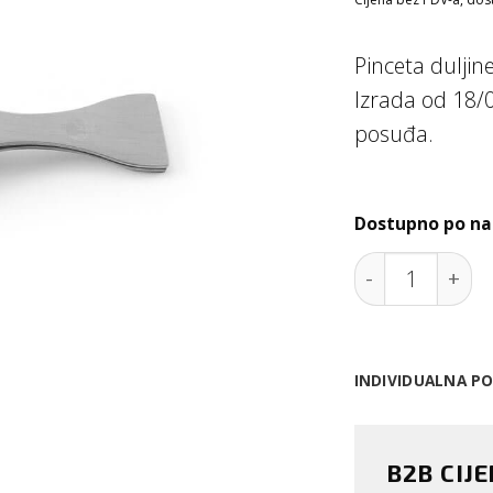
Pinceta duljin
Izrada od 18/0
posuđa.
Dostupno po na
Pinceta riblje
INDIVIDUALNA P
B2B CIJ