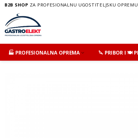
Skip
B2B SHOP
ZA PROFESIONALNU UGOSTITELJSKU OPREMU 
to
content
🏭 PROFESIONALNA OPREMA
🔪 PRIBOR I 🍽️