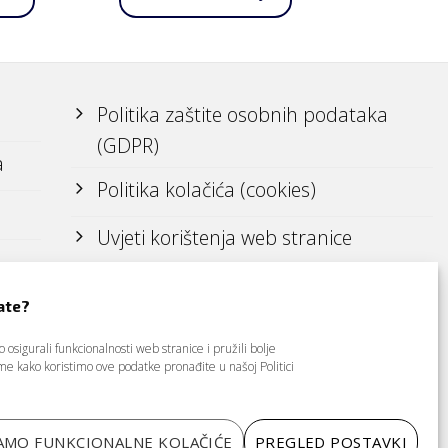
Politika zaštite osobnih podataka
(GDPR)
a
Politika kolačića (cookies)
Uvjeti korištenja web stranice
ate?
osigurali funkcionalnosti web stranice i pružili bolje
tome kako koristimo ove podatke pronađite u našoj
Politici
AMO FUNKCIONALNE KOLAČIĆE
PREGLED POSTAVKI