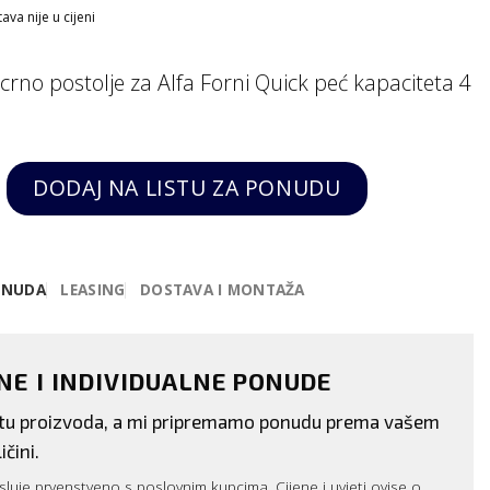
va nije u cijeni
crno postolje za Alfa Forni Quick peć kapaciteta 4
ć Quick 4 pizze crno, Alfa Forni quantity
DODAJ NA LISTU ZA PONUDU
ONUDA
LEASING
DOSTAVA I MONTAŽA
ENE I INDIVIDUALNE PONUDE
istu proizvoda, a mi pripremamo ponudu prema vašem
ičini.
luje prvenstveno s poslovnim kupcima. Cijene i uvjeti ovise o