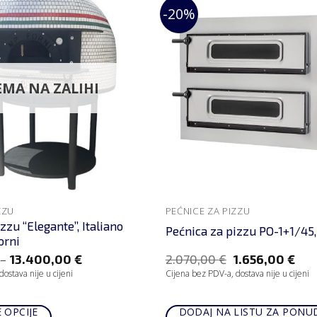
-20%
MA NA ZALIHI
ZZU
PEĆNICE ZA PIZZU
zzu “Elegante”, Italiano
Pećnica za pizzu PO-1+1/45
orni
–
13.400,00
€
2.070,00
€
1.656,00
€
ostava nije u cijeni
Cijena bez PDV-a, dostava nije u cijeni
 OPCIJE
DODAJ NA LISTU ZA PONU