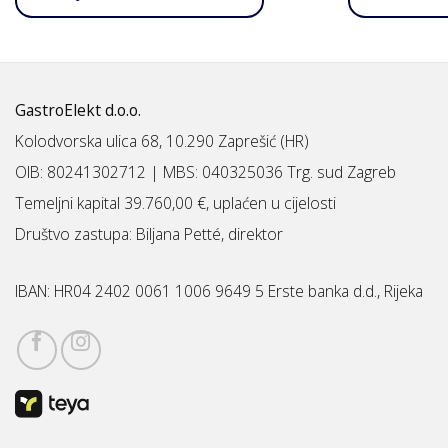
GastroElekt d.o.o.
Kolodvorska ulica 68, 10.290 Zaprešić (HR)
OIB: 80241302712 | MBS:
040325036 Trg. sud Zagreb
Temeljni kapital 39.760,00 €, uplaćen u cijelosti
Društvo zastupa: Biljana Petté, direktor
IBAN:
HR04 2402 0061 1006 9649 5 Erste banka d.d., Rijeka