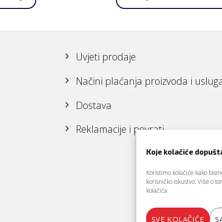
Uvjeti prodaje
Načini plaćanja proizvoda i uslug
Dostava
Reklamacije i povrati
Koje kolačiće dopušt
Koristimo kolačiće kako bismo 
korisničko iskustvo. Više o 
kolačića
SVE KOLAČIĆE
S