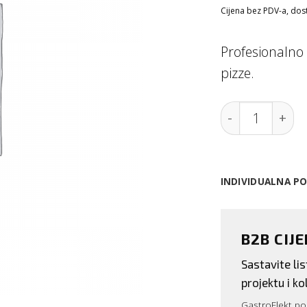
Cijena bez PDV-a, dosta
Profesionalno 
pizze.
Postolje za pe
INDIVIDUALNA P
B2B CIJ
Sastavite l
projektu i kol
GastroElekt pos