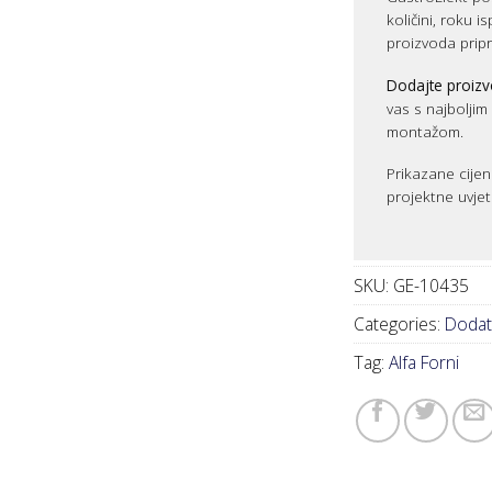
količini, roku i
proizvoda prip
Dodajte proizv
vas s najbolji
montažom.
Prikazane cijen
projektne uvjet
SKU:
GE-10435
Categories:
Dodatc
Tag:
Alfa Forni