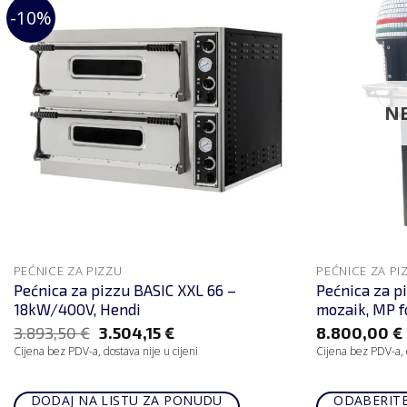
-10%
NE
PEĆNICE ZA PIZZU
PEĆNICE ZA PI
Pećnica za pizzu BASIC XXL 66 –
Pećnica za pi
18kW/400V, Hendi
mozaik, MP f
3.893,50
€
3.504,15
€
8.800,00
€
Cijena bez PDV-a, dostava nije u cijeni
Cijena bez PDV-a, d
DODAJ NA LISTU ZA PONUDU
ODABERITE