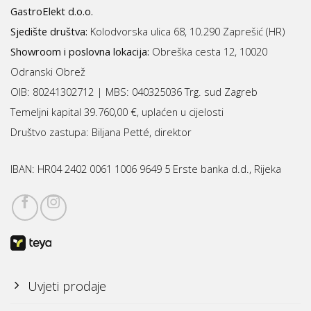
GastroElekt d.o.o.
Sjedište društva:
Kolodvorska ulica 68, 10.290 Zaprešić (HR)
Showroom i poslovna lokacija:
Obreška cesta 12, 10020
Odranski Obrež
OIB: 80241302712 | MBS:
040325036 Trg. sud Zagreb
Temeljni kapital 39.760,00 €, uplaćen u cijelosti
Društvo zastupa: Biljana Petté, direktor
IBAN:
HR04 2402 0061 1006 9649 5 Erste banka d.d., Rijeka
Uvjeti prodaje