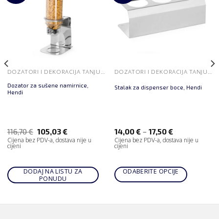
DOZATORI I DEKORACIJA TANJURA
DOZATORI I DEKORACIJA TANJURA
Dozator za sušene namirnice,
Stalak za dispenser boce, Hendi
Hendi
–
116,70
€
105,03
€
14,00
€
17,50
€
Cijena bez PDV-a, dostava nije u
Cijena bez PDV-a, dostava nije u
cijeni
cijeni
DODAJ NA LISTU ZA
ODABERITE OPCIJE
PONUDU