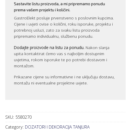
Sastavite listu proizvoda, a mi pripremamo ponudu
prema vašem projektu i količini.
GastroElekt posluje prvenstveno s poslovnim kupcima.
Cijene i uvjeti ovise o količini, roku isporuke, projektu i
potrebnoj usluzi, zato za svaku listu proizvoda
pripremamo individualnu, službenu ponudu.
Dodajte proizvode na listu za ponudu.
Nakon slanja
upita kontaktirat ćemo vas s najboljim dostupnim
uvjetima, rokom isporuke te po potrebi dostavom i
montažom.
Prikazane cijene su informativne i ne uključuju dostavu,
montažu ni eventualne projektne uvjete.
SKU:
5580270
Category:
DOZATORI I DEKORACIJA TANJURA