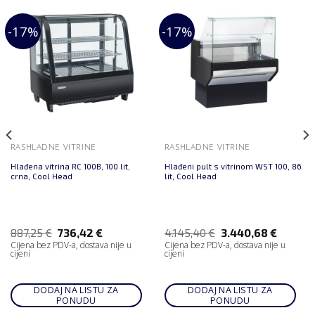
-17%
-17%
RASHLADNE VITRINE
RASHLADNE VITRINE
Hlađena vitrina RC 100B, 100 lit,
Hlađeni pult s vitrinom WST 100, 86
crna, Cool Head
lit, Cool Head
887,25
€
736,42
€
4.145,40
€
3.440,68
€
Cijena bez PDV-a, dostava nije u
Cijena bez PDV-a, dostava nije u
cijeni
cijeni
DODAJ NA LISTU ZA
DODAJ NA LISTU ZA
PONUDU
PONUDU