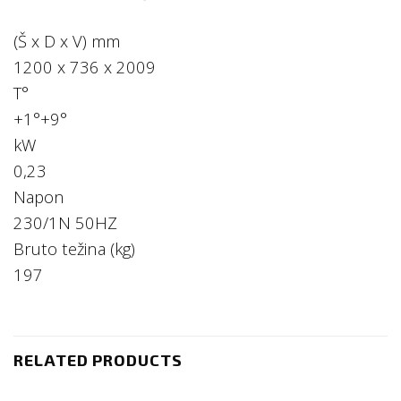
(Š x D x V) mm
1200 x 736 x 2009
T°
+1°+9°
kW
0,23
Napon
230/1N 50HZ
Bruto težina (kg)
197
RELATED PRODUCTS