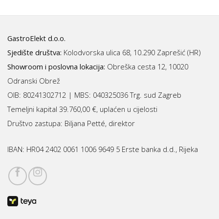
GastroElekt d.o.o.
Sjedište društva:
Kolodvorska ulica 68, 10.290 Zaprešić (HR)
Showroom i poslovna lokacija:
Obreška cesta 12, 10020
Odranski Obrež
OIB: 80241302712 | MBS:
040325036 Trg. sud Zagreb
Temeljni kapital 39.760,00 €, uplaćen u cijelosti
Društvo zastupa: Biljana Petté, direktor
IBAN:
HR04 2402 0061 1006 9649 5 Erste banka d.d., Rijeka