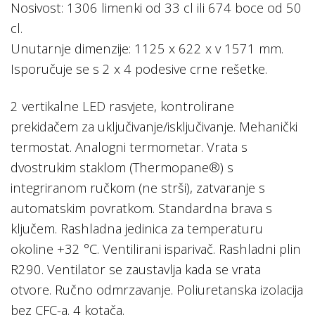
Nosivost: 1306 limenki od 33 cl ili 674 boce od 50
cl.
Unutarnje dimenzije: 1125 x 622 x v 1571 mm.
Isporučuje se s 2 x 4 podesive crne rešetke.
2 vertikalne LED rasvjete, kontrolirane
prekidačem za uključivanje/isključivanje. Mehanički
termostat. Analogni termometar. Vrata s
dvostrukim staklom (Thermopane®) s
integriranom ručkom (ne strši), zatvaranje s
automatskim povratkom. Standardna brava s
ključem. Rashladna jedinica za temperaturu
okoline +32 °C. Ventilirani isparivač. Rashladni plin
R290. Ventilator se zaustavlja kada se vrata
otvore. Ručno odmrzavanje. Poliuretanska izolacija
bez CFC-a. 4 kotača.