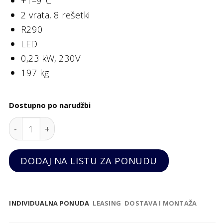
+1–9°C
2 vrata, 8 rešetki
R290
LED
0,23 kW, 230V
197 kg
Dostupno po narudžbi
Rashladna vitrina 1142 litara, 2 vrata na šarke - CR
DODAJ NA LISTU ZA PONUDU
INDIVIDUALNA PONUDA
LEASING
DOSTAVA I MONTAŽA