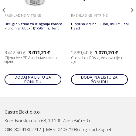
RASHLADNE VITRINE
RASHLADNE VITRINE
Okrugla vitrina za izlaganje kolača
Hlađena vitrina RC 160, 160 lit, Cool
– promjer 680x(H)1750mm, Hendi
Head
3.412,50
€
3.071,21
€
1.289,40
€
1.070,20
€
Cijena bez PDV-a, dostava nije u
Cijena bez PDV-a, dostava nije u
cijeni
cijeni
DODAJ NA LISTU ZA
DODAJ NA LISTU ZA
PONUDU
PONUDU
GastroElekt d.o.o.
Kolodvorska ulica 68, 10.290 Zaprešić (HR)
OIB: 80241302712 | MBS:
040325036 Trg. sud Zagreb