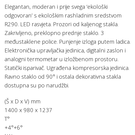
Elegantan, moderan i prije svega ‘ekološki
odgovoran’ s ekološkim rashladnim sredstvom
R290. LED rasvjeta. Prozori od kaljenog stakla.
Zakrivljeno, preklopno prednje staklo. 3
međustaklene police. Punjenje izloga putem ladica.
Elektronička upravljačka jedinica, digitalni zaslon i
analogni termometar u izložbenom prostoru.
Statički isparivač. Ugrađena kompresorska jedinica.
Ravno staklo od 90° i ostala dekorativna stakla
dostupna su po narudžbi.
(Š x D x V) mm
1400 x 980 x 1237
T°
+4°+6°