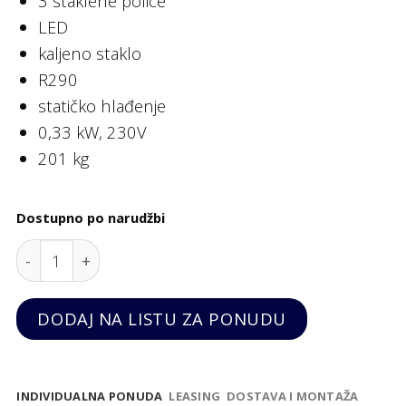
3 staklene police
LED
kaljeno staklo
R290
statičko hlađenje
0,33 kW, 230V
201 kg
Dostupno po narudžbi
Rashladna vitrina, statički isparivač, sustav ladica
DODAJ NA LISTU ZA PONUDU
INDIVIDUALNA PONUDA
LEASING
DOSTAVA I MONTAŽA