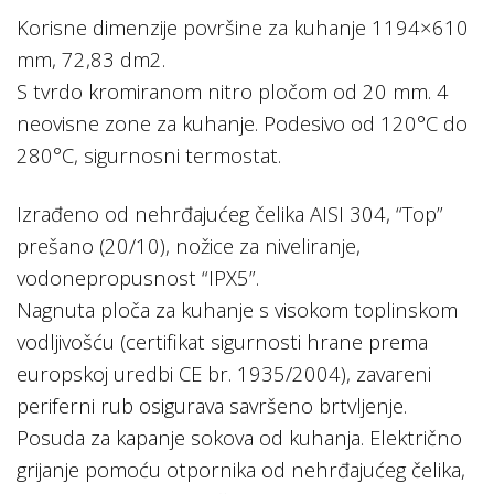
Korisne dimenzije površine za kuhanje 1194×610
mm, 72,83 dm2.
S tvrdo kromiranom nitro pločom od 20 mm. 4
neovisne zone za kuhanje. Podesivo od 120°C do
280°C, sigurnosni termostat.
Izrađeno od nehrđajućeg čelika AISI 304, “Top”
prešano (20/10), nožice za niveliranje,
vodonepropusnost “IPX5”.
Nagnuta ploča za kuhanje s visokom toplinskom
vodljivošću (certifikat sigurnosti hrane prema
europskoj uredbi CE br. 1935/2004), zavareni
periferni rub osigurava savršeno brtvljenje.
Posuda za kapanje sokova od kuhanja. Električno
grijanje pomoću otpornika od nehrđajućeg čelika,