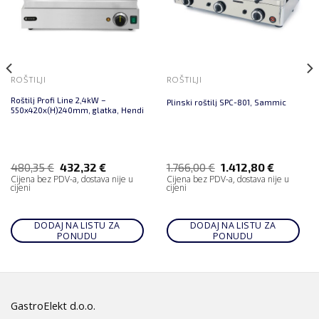
ROŠTILJI
ROŠTILJI
Roštilj Profi Line 2,4kW –
Plinski roštilj SPC-801, Sammic
550x420x(H)240mm, glatka, Hendi
480,35
€
432,32
€
1.766,00
€
1.412,80
€
Cijena bez PDV-a, dostava nije u
Cijena bez PDV-a, dostava nije u
cijeni
cijeni
DODAJ NA LISTU ZA
DODAJ NA LISTU ZA
PONUDU
PONUDU
GastroElekt d.o.o.