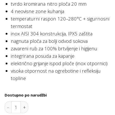
tvrdo kromirana nitro ploča 20 mm
4 neovisne zone kuhanja
temperaturni raspon 120–280°C + sigurnosni
termostat
inox AISI 304 konstrukcija, IPX5 zaštita
nagnuta ploča za bolji odvod sokova
zavareni rub za 100% brtvljenje i higijenu
integrirana posuda za kapanje
električno grijanje ispod ploče (inox otpornici)
visoka otpornost na ogrebotine i refleksiju
topline
Dostupno po narudžbi
Ravna električna ploča za kuhanje HP, nitro krom-