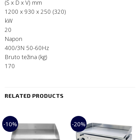
(Š x D x V) mm
1200 x 930 x 250 (320)
kW
20
Napon
400/3N 50-60Hz
Bruto težina (kg)
170
RELATED PRODUCTS
-10%
-20%