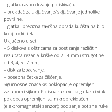
– glatko, ravno držanje potiskivača,
– prekidač za uključivanje/isključivanje jednolike
površine,
– glatka i precizna završna obrada kućišta na bilo
kojoj točki tijela.
Uključeno u set:
– 5 diskova s ​​oštricama za postizanje različitih
rezultata rezanja: kriške od 2 i 4 mm i strugotine
od 3, 4, 5 i 7 mm,
– disk za izbacivanje,
– posebna četka za čišćenje.
Sigurnosne značajke: poklopac je opremljen
zasunom i vijkom. Potisna ruka velikog ulaza i vijak
poklopca opremljeni su mikroprekidačem
(elektromagnetski senzor); podizanje potisne ruke