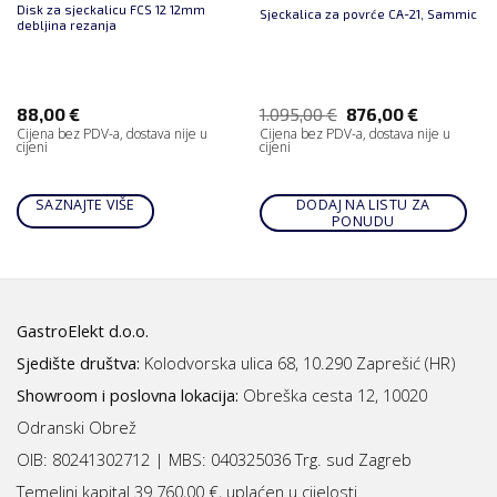
Disk za sjeckalicu FCS 12 12mm
Sjeckalica za povrće CA-21, Sammic
debljina rezanja
88,00
€
1.095,00
€
876,00
€
Cijena bez PDV-a, dostava nije u
Cijena bez PDV-a, dostava nije u
cijeni
cijeni
SAZNAJTE VIŠE
DODAJ NA LISTU ZA
PONUDU
GastroElekt d.o.o.
Sjedište društva:
Kolodvorska ulica 68, 10.290 Zaprešić (HR)
Showroom i poslovna lokacija:
Obreška cesta 12, 10020
Odranski Obrež
OIB: 80241302712 | MBS:
040325036 Trg. sud Zagreb
Temeljni kapital 39.760,00 €, uplaćen u cijelosti