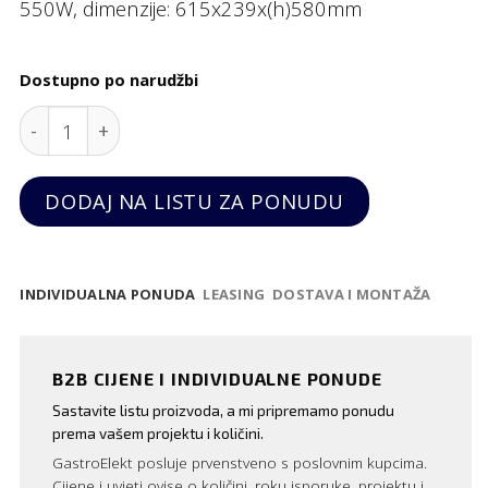
550W, dimenzije: 615x239x(h)580mm
Dostupno po narudžbi
Rezač povrća Profi Line, Hendi quantity
DODAJ NA LISTU ZA PONUDU
INDIVIDUALNA PONUDA
LEASING
DOSTAVA I MONTAŽA
B2B CIJENE I INDIVIDUALNE PONUDE
Sastavite listu proizvoda, a mi pripremamo ponudu
prema vašem projektu i količini.
GastroElekt posluje prvenstveno s poslovnim kupcima.
Cijene i uvjeti ovise o količini, roku isporuke, projektu i