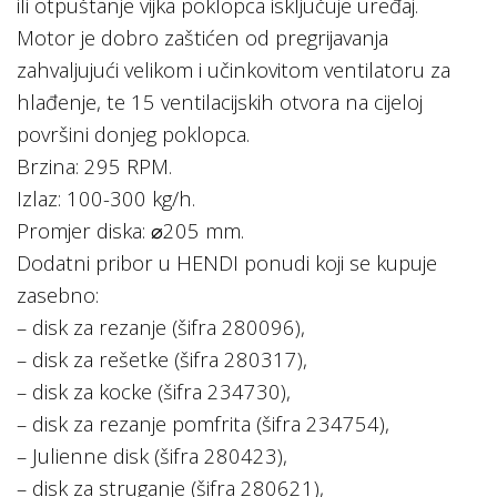
ili otpuštanje vijka poklopca isključuje uređaj.
Motor je dobro zaštićen od pregrijavanja
zahvaljujući velikom i učinkovitom ventilatoru za
hlađenje, te 15 ventilacijskih otvora na cijeloj
površini donjeg poklopca.
Brzina: 295 RPM.
Izlaz: 100-300 kg/h.
Promjer diska: ⌀205 mm.
Dodatni pribor u HENDI ponudi koji se kupuje
zasebno:
– disk za rezanje (šifra 280096),
– disk za rešetke (šifra 280317),
– disk za kocke (šifra 234730),
– disk za rezanje pomfrita (šifra 234754),
– Julienne disk (šifra 280423),
– disk za struganje (šifra 280621),