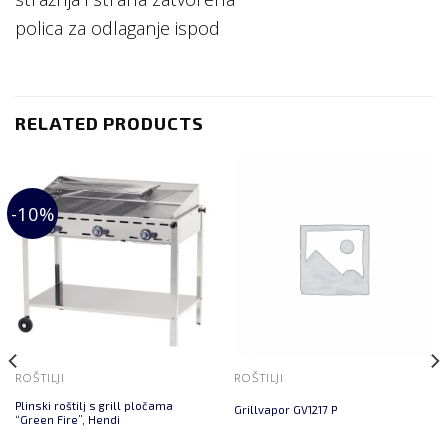
polica za odlaganje ispod
RELATED PRODUCTS
-10%
ROŠTILJI
ROŠTILJI
Plinski roštilj s grill pločama
Grillvapor GV1217 P
“Green Fire”, Hendi