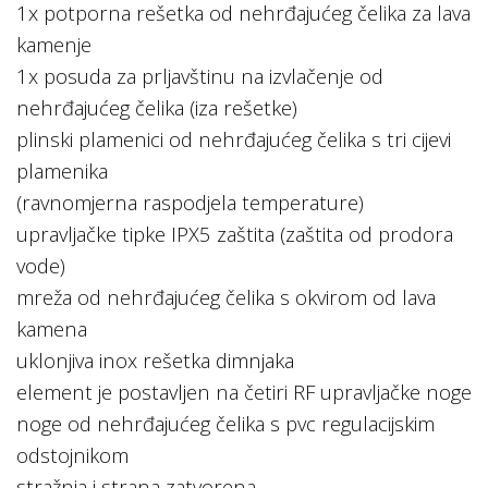
1x potporna rešetka od nehrđajućeg čelika za lava
kamenje
1x posuda za prljavštinu na izvlačenje od
nehrđajućeg čelika (iza rešetke)
plinski plamenici od nehrđajućeg čelika s tri cijevi
plamenika
(ravnomjerna raspodjela temperature)
upravljačke tipke IPX5 zaštita (zaštita od prodora
vode)
mreža od nehrđajućeg čelika s okvirom od lava
kamena
uklonjiva inox rešetka dimnjaka
element je postavljen na četiri RF upravljačke noge
noge od nehrđajućeg čelika s pvc regulacijskim
odstojnikom
stražnja i strana zatvorena