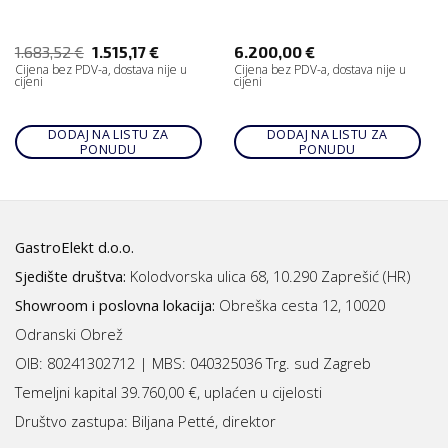
1.683,52
€
1.515,17
€
6.200,00
€
Cijena bez PDV-a, dostava nije u
Cijena bez PDV-a, dostava nije u
cijeni
cijeni
DODAJ NA LISTU ZA
DODAJ NA LISTU ZA
PONUDU
PONUDU
GastroElekt d.o.o.
Sjedište društva:
Kolodvorska ulica 68, 10.290 Zaprešić (HR)
Showroom i poslovna lokacija:
Obreška cesta 12, 10020
Odranski Obrež
OIB: 80241302712 | MBS:
040325036 Trg. sud Zagreb
Temeljni kapital 39.760,00 €, uplaćen u cijelosti
Društvo zastupa: Biljana Petté, direktor