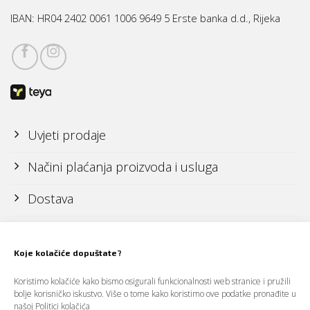
IBAN:
HR04 2402 0061 1006 9649 5 Erste banka d.d., Rijeka
Uvjeti prodaje
Načini plaćanja proizvoda i usluga
Dostava
Reklamacije i povrati
Koje kolačiće dopuštate?
Politika zaštite osobnih podataka (GDPR)
Koristimo kolačiće kako bismo osigurali funkcionalnosti web stranice i pružili
bolje korisničko iskustvo. Više o tome kako koristimo ove podatke pronađite u
našoj
Politici kolačića