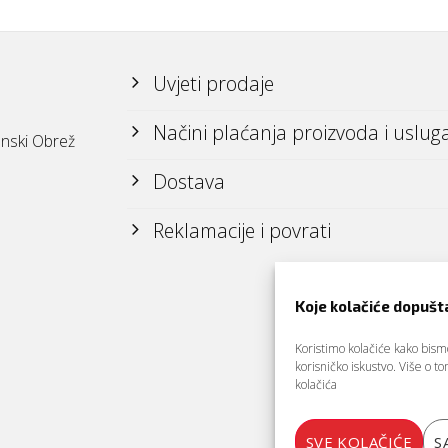
Uvjeti prodaje
Načini plaćanja proizvoda i uslug
nski Obrež
Dostava
Reklamacije i povrati
Koje kolačiće dopušt
Koristimo kolačiće kako bismo 
korisničko iskustvo. Više o 
kolačića
SVE KOLAČIĆE
S