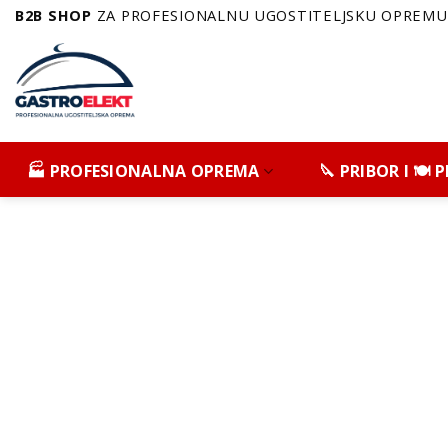
Skip
B2B SHOP
ZA PROFESIONALNU UGOSTITELJSKU OPREMU 
to
content
🏭 PROFESIONALNA OPREMA
🔪 PRIBOR I 🍽️