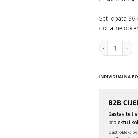
Set lopata 36 
dodatne opre
Set lopata 36 
INDIVIDUALNA P
B2B CIJ
Sastavite l
projektu i kol
GastroElekt pos