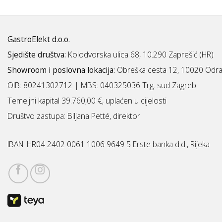
GastroElekt d.o.o.
Sjedište društva:
Kolodvorska ulica 68, 10.290 Zaprešić (HR)
Showroom i poslovna lokacija:
Obreška cesta 12, 10020 Odra
OIB: 80241302712 | MBS:
040325036 Trg. sud Zagreb
Temeljni kapital 39.760,00 €, uplaćen u cijelosti
Društvo zastupa: Biljana Petté, direktor
IBAN:
HR04 2402 0061 1006 9649 5 Erste banka d.d., Rijeka