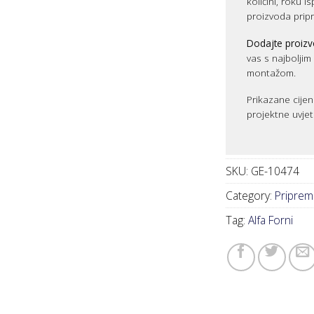
količini, roku i
proizvoda prip
Dodajte proizv
vas s najbolji
montažom.
Prikazane cijen
projektne uvjet
SKU:
GE-10474
Category:
Priprem
Tag:
Alfa Forni