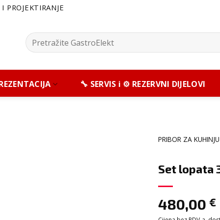
I PROJEKTIRANJE
Pretražite:
 PREZENTACIJA
🔧 SERVIS i ⚙️ REZERVNI DIJELOVI
PRIBOR ZA KUHINJU
Set lopata 
480,00
€
Cijena bez PDV-a, dosta