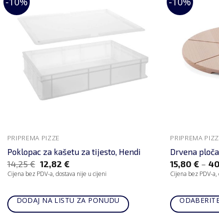
-10%
-10%
PRIPREMA PIZZE
PRIPREMA PIZZ
Poklopac za kašetu za tijesto, Hendi
Drvena ploča
–
14,25
€
12,82
€
15,80
€
40
Cijena bez PDV-a, dostava nije u cijeni
Cijena bez PDV-a, d
DODAJ NA LISTU ZA PONUDU
ODABERITE