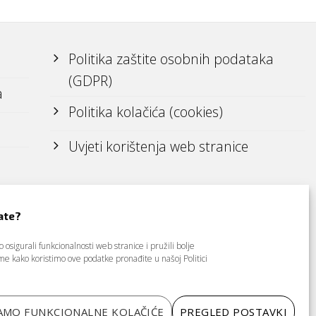
Politika zaštite osobnih podataka
(GDPR)
a
Politika kolačića (cookies)
Uvjeti korištenja web stranice
ate?
osigurali funkcionalnosti web stranice i pružili bolje
tome kako koristimo ove podatke pronađite u našoj
Politici
AMO FUNKCIONALNE KOLAČIĆE
PREGLED POSTAVKI