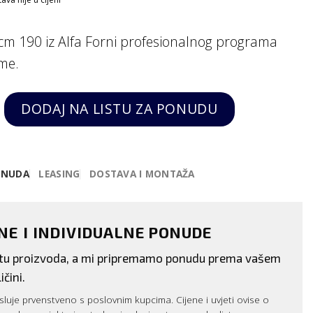
cm 190 iz Alfa Forni profesionalnog programa
me.
cm 190, Alfa Forni quantity
DODAJ NA LISTU ZA PONUDU
ONUDA
LEASING
DOSTAVA I MONTAŽA
ENE I INDIVIDUALNE PONUDE
istu proizvoda, a mi pripremamo ponudu prema vašem
ičini.
luje prvenstveno s poslovnim kupcima. Cijene i uvjeti ovise o