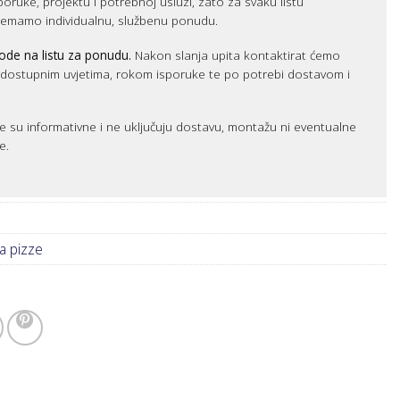
sporuke, projektu i potrebnoj usluzi, zato za svaku listu
remamo individualnu, službenu ponudu.
ode na listu za ponudu.
Nakon slanja upita kontaktirat ćemo
m dostupnim uvjetima, rokom isporuke te po potrebi dostavom i
e su informativne i ne uključuju dostavu, montažu ni eventualne
e.
a pizze