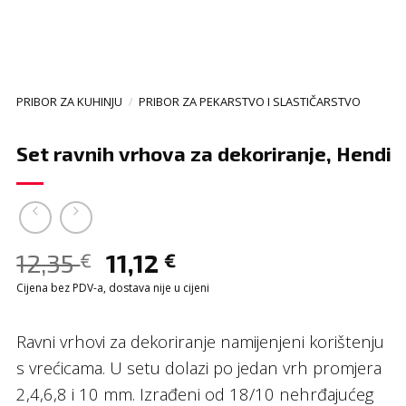
PRIBOR ZA KUHINJU
/
PRIBOR ZA PEKARSTVO I SLASTIČARSTVO
Set ravnih vrhova za dekoriranje, Hendi
12,35
11,12
€
€
Cijena bez PDV-a, dostava nije u cijeni
Ravni vrhovi za dekoriranje namijenjeni korištenju
s vrećicama. U setu dolazi po jedan vrh promjera
2,4,6,8 i 10 mm. Izrađeni od 18/10 nehrđajućeg