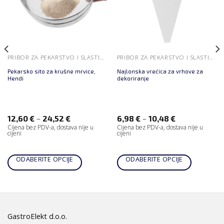
PRIBOR ZA PEKARSTVO I SLASTIČARSTVO
PRIBOR ZA PEKARSTVO I SLASTIČARSTVO
Pekarsko sito za krušne mrvice,
Najlonska vrećica za vrhove za
Hendi
dekoriranje
–
–
12,60
€
24,52
€
6,98
€
10,48
€
Cijena bez PDV-a, dostava nije u
Cijena bez PDV-a, dostava nije u
cijeni
cijeni
ODABERITE OPCIJE
ODABERITE OPCIJE
GastroElekt d.o.o.