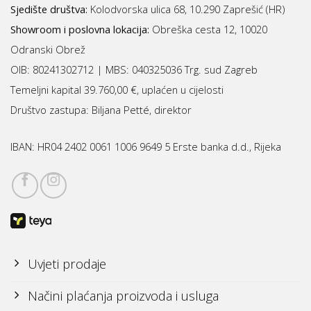
Sjedište društva:
Kolodvorska ulica 68, 10.290 Zaprešić (HR)
Showroom i poslovna lokacija:
Obreška cesta 12, 10020
Odranski Obrež
OIB: 80241302712 | MBS:
040325036 Trg. sud Zagreb
Temeljni kapital 39.760,00 €, uplaćen u cijelosti
Društvo zastupa: Biljana Petté, direktor
IBAN:
HR04 2402 0061 1006 9649 5 Erste banka d.d., Rijeka
Uvjeti prodaje
Načini plaćanja proizvoda i usluga