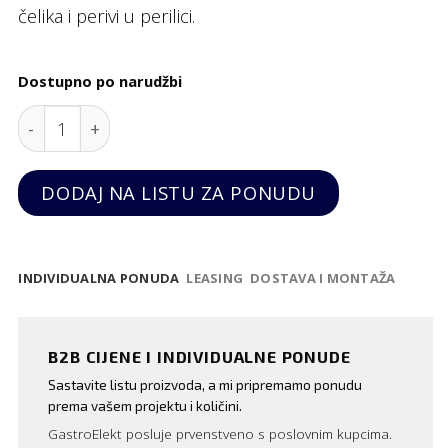
čelika i perivi u perilici.
Dostupno po narudžbi
Set ravnih vrhova za dekoriranje, Hendi quantity
DODAJ NA LISTU ZA PONUDU
INDIVIDUALNA PONUDA
LEASING
DOSTAVA I MONTAŽA
B2B CIJENE I INDIVIDUALNE PONUDE
Sastavite listu proizvoda, a mi pripremamo ponudu
prema vašem projektu i količini.
GastroElekt posluje prvenstveno s poslovnim kupcima.