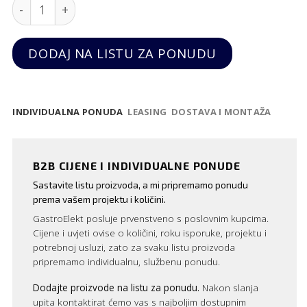
Slastičarska vitrina samostojeća quantity
DODAJ NA LISTU ZA PONUDU
INDIVIDUALNA PONUDA
LEASING
DOSTAVA I MONTAŽA
B2B CIJENE I INDIVIDUALNE PONUDE
Sastavite listu proizvoda, a mi pripremamo ponudu
prema vašem projektu i količini.
GastroElekt posluje prvenstveno s poslovnim kupcima.
Cijene i uvjeti ovise o količini, roku isporuke, projektu i
potrebnoj usluzi, zato za svaku listu proizvoda
pripremamo individualnu, službenu ponudu.
Dodajte proizvode na listu za ponudu.
Nakon slanja
upita kontaktirat ćemo vas s najboljim dostupnim