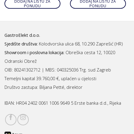
DODAJ NA LISTU ZA
DODAJ NA LISTU ZA
PONUDU
PONUDU
GastroElekt d.o.o.
Sjedište društva:
Kolodvorska ulica 68, 10.290 Zaprešić (HR)
Showroom i poslovna lokacija:
Obreška cesta 12, 10020
Odranski Obrež
OIB: 80241302712 | MBS:
040325036 Trg. sud Zagreb
Temeljni kapital 39.760,00 €, uplaćen u cijelosti
Društvo zastupa: Biljana Petté, direktor
IBAN:
HR04 2402 0061 1006 9649 5 Erste banka d.d., Rijeka