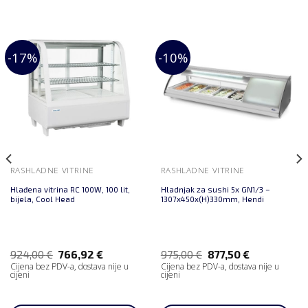
-17%
-10%
RASHLADNE VITRINE
RASHLADNE VITRINE
Hlađena vitrina RC 100W, 100 lit,
Hladnjak za sushi 5x GN1/3 –
bijela, Cool Head
1307x450x(H)330mm, Hendi
924,00
€
766,92
€
975,00
€
877,50
€
Cijena bez PDV-a, dostava nije u
Cijena bez PDV-a, dostava nije u
cijeni
cijeni