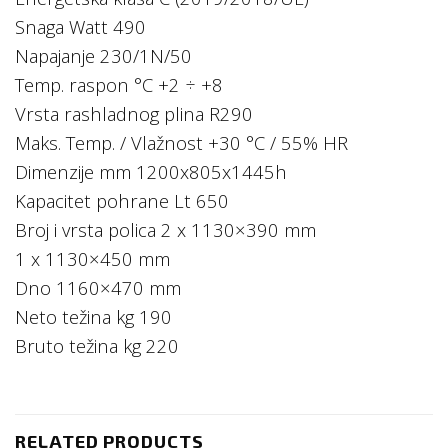
Snaga Watt 490
Napajanje 230/1N/50
Temp. raspon °C +2 ÷ +8
Vrsta rashladnog plina R290
Maks. Temp. / Vlažnost +30 °C / 55% HR
Dimenzije mm 1200x805x1445h
Kapacitet pohrane Lt 650
Broj i vrsta polica 2 x 1130×390 mm
1 x 1130×450 mm
Dno 1160×470 mm
Neto težina kg 190
Bruto težina kg 220
RELATED PRODUCTS