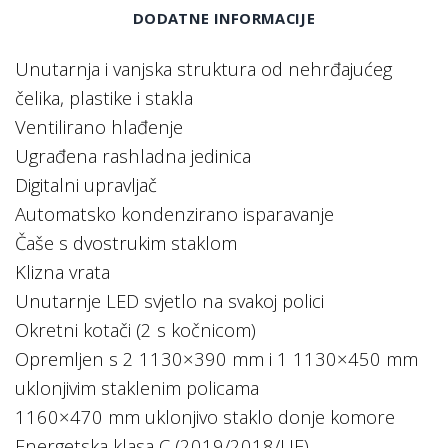
DODATNE INFORMACIJE
Unutarnja i vanjska struktura od nehrđajućeg
čelika, plastike i stakla
Ventilirano hlađenje
Ugrađena rashladna jedinica
Digitalni upravljač
Automatsko kondenzirano isparavanje
Čaše s dvostrukim staklom
Klizna vrata
Unutarnje LED svjetlo na svakoj polici
Okretni kotači (2 s kočnicom)
Opremljen s 2 1130×390 mm i 1 1130×450 mm
uklonjivim staklenim policama
1160×470 mm uklonjivo staklo donje komore
Energetska klasa C (2019/2018/UE)