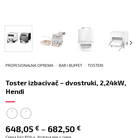
PROFESIONALNA OPREMA
/
BAR I BUFFET
/
TOSTERI
Toster izbacivač – dvostruki, 2,24kW,
Hendi
–
648,05
682,50
€
€
Cijena bez PDV-a, dostava nije u cijeni