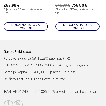
269,98
€
946,00
€
756,80
€
Cijena bez PDV-a, dostava nije u
Cijena bez PDV-a, dostava nije u
cijeni
cijeni
DODAJ NA LISTU ZA
DODAJ NA LISTU ZA
PONUDU
PONUDU
GastroElekt d.o.o.
Kolodvorska ulica 68, 10.290 Zaprešić (HR)
OIB: 80241302712 | MBS:
040325036 Trg. sud Zagreb
Temeljni kapital 39.760,00 €, uplaćen u cijelosti
Društvo zastupa: Biljana Petté, direktor
IBAN:
HR04 2402 0061 1006 9649 5 Erste banka d.d., Rijeka