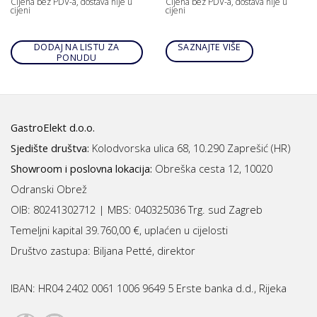
Cijena bez PDV-a, dostava nije u
Cijena bez PDV-a, dostava nije u
cijeni
cijeni
DODAJ NA LISTU ZA
SAZNAJTE VIŠE
PONUDU
GastroElekt d.o.o.
Sjedište društva:
Kolodvorska ulica 68, 10.290 Zaprešić (HR)
Showroom i poslovna lokacija:
Obreška cesta 12, 10020
Odranski Obrež
OIB: 80241302712 | MBS:
040325036 Trg. sud Zagreb
Temeljni kapital 39.760,00 €, uplaćen u cijelosti
Društvo zastupa: Biljana Petté, direktor
IBAN:
HR04 2402 0061 1006 9649 5 Erste banka d.d., Rijeka