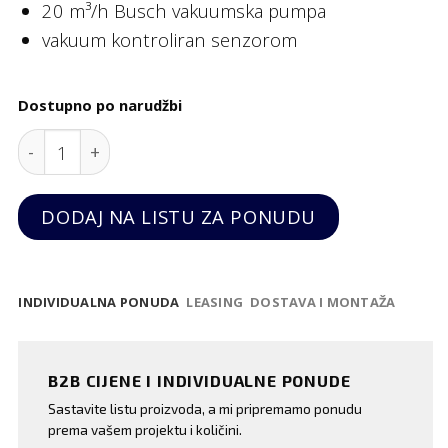
20 m³/h Busch vakuumska pumpa
vakuum kontroliran senzorom
Dostupno po narudžbi
Vakumirka SU-520GP CC, Sammic quantity
DODAJ NA LISTU ZA PONUDU
INDIVIDUALNA PONUDA
LEASING
DOSTAVA I MONTAŽA
B2B CIJENE I INDIVIDUALNE PONUDE
Sastavite listu proizvoda, a mi pripremamo ponudu
prema vašem projektu i količini.