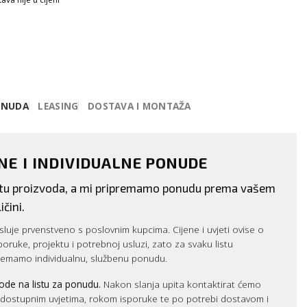
ONUDA
LEASING
DOSTAVA I MONTAŽA
ENE I INDIVIDUALNE PONUDE
istu proizvoda, a mi pripremamo ponudu prema vašem
ičini.
luje prvenstveno s poslovnim kupcima. Cijene i uvjeti ovise o
sporuke, projektu i potrebnoj usluzi, zato za svaku listu
remamo individualnu, službenu ponudu.
ode na listu za ponudu.
Nakon slanja upita kontaktirat ćemo
m dostupnim uvjetima, rokom isporuke te po potrebi dostavom i