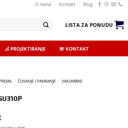
O nama
Kontakt
Blog
LISTA ZA PONUDU
📐 PROJEKTIRANJE
☏ KONTAKT
PREMA
/
ČUVANJE I PAKIRANJE
/
VAKUMIRKE
 SU310P
€
va nije u cijeni