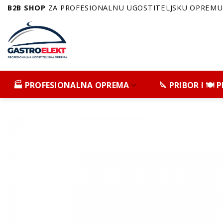
Skip
B2B SHOP
ZA PROFESIONALNU UGOSTITELJSKU OPREMU 
to
content
🏭 PROFESIONALNA OPREMA
🔪 PRIBOR I 🍽️