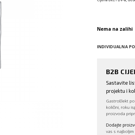
Nema na zalihi
INDIVIDUALNA P
B2B CIJ
Sastavite l
projektu i kol
GastroElekt pos
količini, roku i
proizvoda prip
Dodajte proizv
vas s najbolji