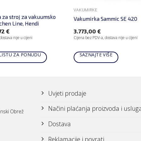
VAKUMIRKE
a za stroj za vakuumsko
Vakumirka Sammic SE 420
tchen Line, Hendi
72
€
3.773,00
€
ostava nije u cijeni
Cijena bez PDV-a, dostava nije u cijeni
LISTU ZA PONUDU
SAZNAJTE VIŠE
Uvjeti prodaje
Načini plaćanja proizvoda i uslug
nski Obrež
Dostava
Reklamacije i povrati