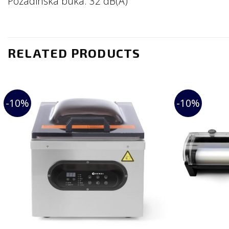
Pozadinska buka: 32 dB(A)
RELATED PRODUCTS
-10%
-10%