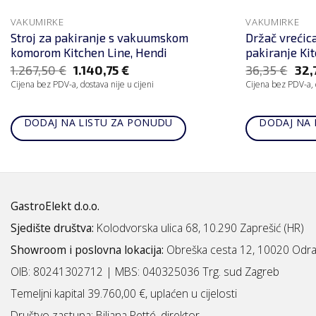
VAKUMIRKE
VAKUMIRKE
Stroj za pakiranje s vakuumskom
Držač vrećic
komorom Kitchen Line, Hendi
pakiranje Ki
1.267,50
€
1.140,75
€
36,35
€
32,
Cijena bez PDV-a, dostava nije u cijeni
Cijena bez PDV-a, d
DODAJ NA LISTU ZA PONUDU
DODAJ NA 
GastroElekt d.o.o.
Sjedište društva:
Kolodvorska ulica 68, 10.290 Zaprešić (HR)
Showroom i poslovna lokacija:
Obreška cesta 12, 10020 Odra
OIB: 80241302712 | MBS:
040325036 Trg. sud Zagreb
Temeljni kapital 39.760,00 €, uplaćen u cijelosti
Društvo zastupa: Biljana Petté, direktor