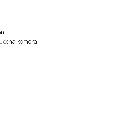
om.
zvučena komora.