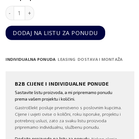
Jednostruki digitalni grill s glatkim crnim pločama
DODAJ NA LISTU ZA PONUDU
INDIVIDUALNA PONUDA
LEASING
DOSTAVA I MONTAŽA
B2B CIJENE I INDIVIDUALNE PONUDE
Sastavite listu proizvoda, a mi pripremamo ponudu
prema vašem projektu i količini.
GastroElekt posluje prvenstveno s poslovnim kupcima.
Cijene i uvjeti ovise o količini, roku isporuke, projektu i
potrebnoj usluzi, zato za svaku listu proizvoda
pripremamo individualnu, službenu ponudu.
Dodajte proizvode na listu za ponudu.
Nakon slanja