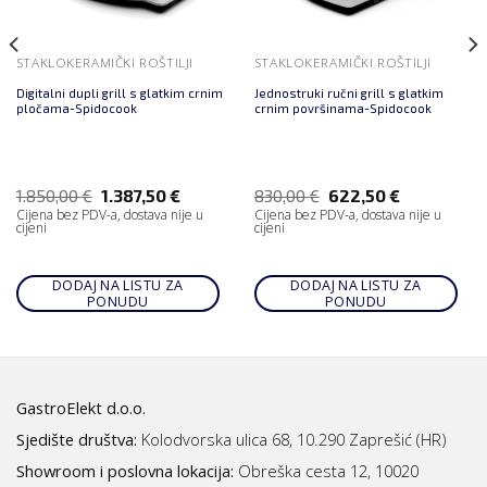
STAKLOKERAMIČKI ROŠTILJI
STAKLOKERAMIČKI ROŠTILJI
Digitalni dupli grill s glatkim crnim
Jednostruki ručni grill s glatkim
pločama-Spidocook
crnim površinama-Spidocook
1.850,00
€
1.387,50
€
830,00
€
622,50
€
Cijena bez PDV-a, dostava nije u
Cijena bez PDV-a, dostava nije u
cijeni
cijeni
DODAJ NA LISTU ZA
DODAJ NA LISTU ZA
PONUDU
PONUDU
GastroElekt d.o.o.
Sjedište društva:
Kolodvorska ulica 68, 10.290 Zaprešić (HR)
Showroom i poslovna lokacija:
Obreška cesta 12, 10020