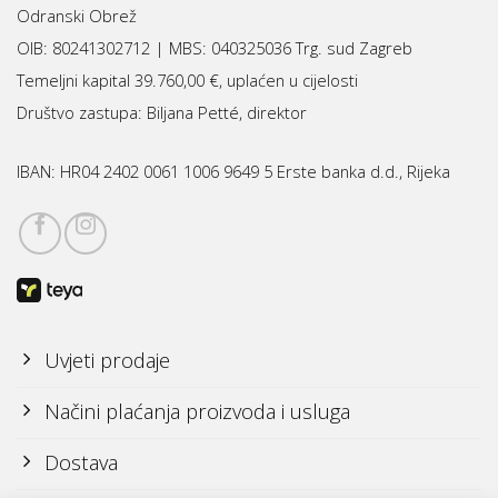
Odranski Obrež
OIB: 80241302712 | MBS:
040325036 Trg. sud Zagreb
Temeljni kapital 39.760,00 €, uplaćen u cijelosti
Društvo zastupa: Biljana Petté, direktor
IBAN:
HR04 2402 0061 1006 9649 5 Erste banka d.d., Rijeka
Uvjeti prodaje
Načini plaćanja proizvoda i usluga
Dostava