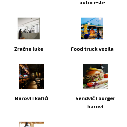
autoceste
Zračne luke
Food truck vozila
Barovi i kafići
Sendvič i burger
barovi