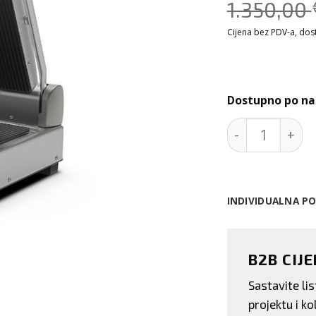
1.350,00
Cijena bez PDV-a, dosta
Dostupno po na
Srednji manua
INDIVIDUALNA P
B2B CIJ
Sastavite l
projektu i kol