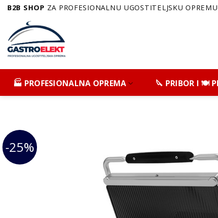
Skip
B2B SHOP
ZA PROFESIONALNU UGOSTITELJSKU OPREMU 
to
content
🏭 PROFESIONALNA OPREMA
🔪 PRIBOR I 🍽️
-25%