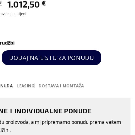
€
1.012,50
€
va nije u cijeni
rudžbi
lni grill s rebrastim crnim pločama-Spidocook quan
DODAJ NA LISTU ZA PONUDU
ONUDA
LEASING
DOSTAVA I MONTAŽA
ENE I INDIVIDUALNE PONUDE
istu proizvoda, a mi pripremamo ponudu prema vašem
ičini.