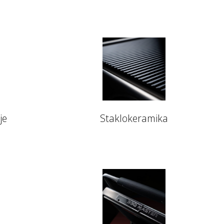
je
Staklokeramika