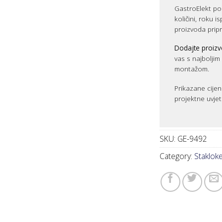
GastroElekt pos
količini, roku i
proizvoda prip
Dodajte proizv
vas s najbolji
montažom.
Prikazane cijen
projektne uvjet
SKU:
GE-9492
Category:
Stakloker