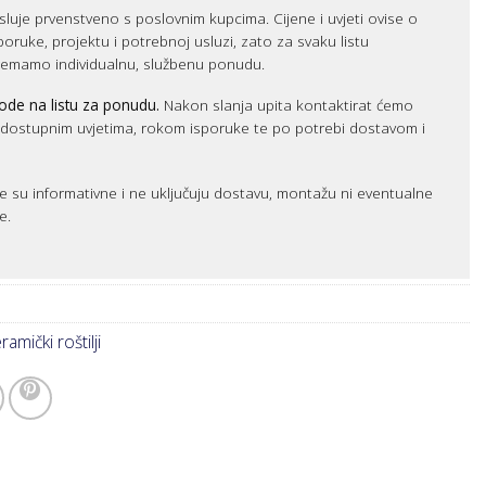
luje prvenstveno s poslovnim kupcima. Cijene i uvjeti ovise o
sporuke, projektu i potrebnoj usluzi, zato za svaku listu
remamo individualnu, službenu ponudu.
ode na listu za ponudu.
Nakon slanja upita kontaktirat ćemo
m dostupnim uvjetima, rokom isporuke te po potrebi dostavom i
e su informativne i ne uključuju dostavu, montažu ni eventualne
e.
amički roštilji