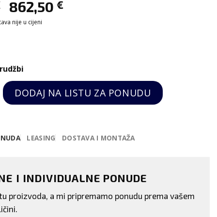
€
862,50
€
va nije u cijeni
rudžbi
gitalni grill s glatkim crnim pločama-Spidocook qu
DODAJ NA LISTU ZA PONUDU
ONUDA
LEASING
DOSTAVA I MONTAŽA
ENE I INDIVIDUALNE PONUDE
istu proizvoda, a mi pripremamo ponudu prema vašem
ičini.