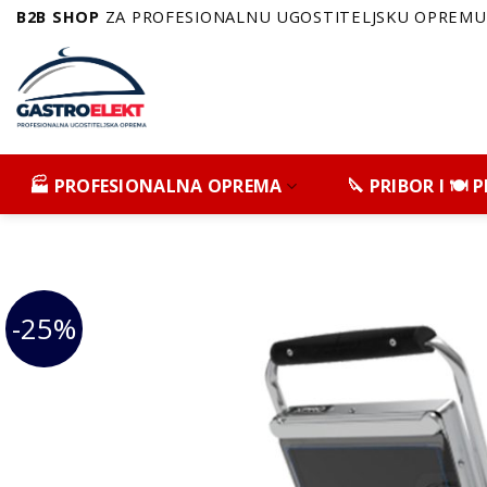
Skip
B2B SHOP
ZA PROFESIONALNU UGOSTITELJSKU OPREMU 
to
content
🏭 PROFESIONALNA OPREMA
🔪 PRIBOR I 🍽️
-25%