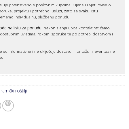
luje prvenstveno s poslovnim kupcima. Cijene i uvjeti ovise o
sporuke, projektu i potrebnoj usluzi, zato za svaku listu
remamo individualnu, službenu ponudu.
ode na listu za ponudu.
Nakon slanja upita kontaktirat ćemo
m dostupnim uvjetima, rokom isporuke te po potrebi dostavom i
e su informativne i ne uključuju dostavu, montažu ni eventualne
e.
amički roštilji