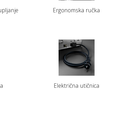
upljanje
Ergonomska ručka
la
Električna utičnica