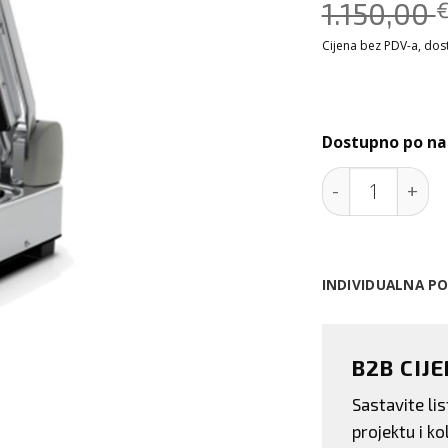
1.150,00
Cijena bez PDV-a, dosta
Dostupno po na
Jednostruki di
INDIVIDUALNA P
B2B CIJ
Sastavite l
projektu i kol