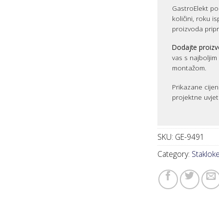
GastroElekt pos
količini, roku i
proizvoda prip
Dodajte proizv
vas s najbolji
montažom.
Prikazane cijen
projektne uvjet
SKU:
GE-9491
Category:
Stakloker